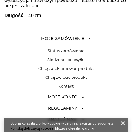
wysuszyć ją na świeżym powietrzu – suszenie w suszarce
nie jest zalecane.
Długość
: 140 cm
MOJE ZAMÓWIENIE
Status zamówienia
Śledzenie przesyłki
Chcę zareklamować produkt
Chcę zwrócić produkt
Kontakt
MOJE KONTO
REGULAMINY
ZNAJDŹ NAS!
Strona korzysta z plików cookie w celu realizacji usług zgodnie z
Polityką dotyczącą cookies
. Możesz określić warunki