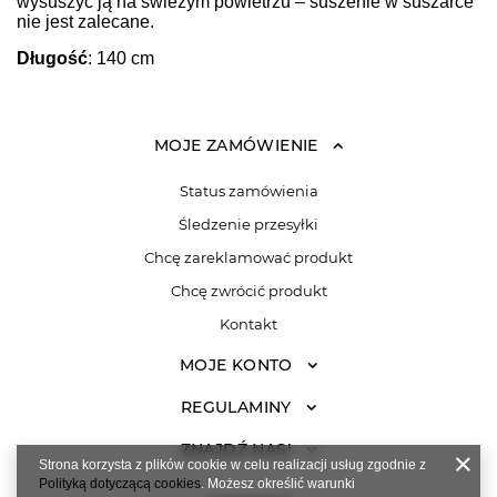
wysuszyć ją na świeżym powietrzu – suszenie w suszarce
nie jest zalecane.
Długość
: 140 cm
MOJE ZAMÓWIENIE
Status zamówienia
Śledzenie przesyłki
Chcę zareklamować produkt
Chcę zwrócić produkt
Kontakt
MOJE KONTO
REGULAMINY
ZNAJDŹ NAS!
Strona korzysta z plików cookie w celu realizacji usług zgodnie z
Polityką dotyczącą cookies
. Możesz określić warunki