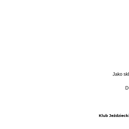
Jako sk
D
Klub Jeździ