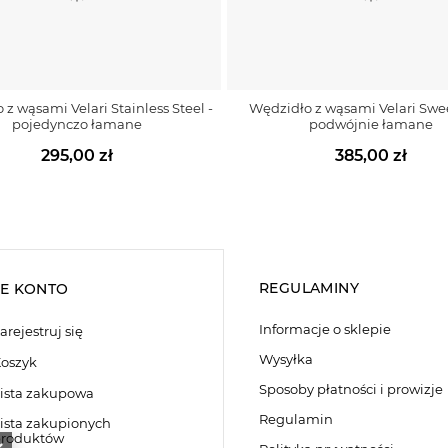
z wąsami Velari Stainless Steel -
Wędzidło z wąsami Velari Swee
pojedynczo łamane
podwójnie łamane
295,00 zł
385,00 zł
REGULAMINY
E KONTO
Informacje o sklepie
arejestruj się
Wysyłka
oszyk
Sposoby płatności i prowizje
ista zakupowa
Regulamin
ista zakupionych
roduktów