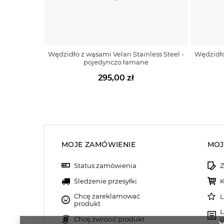
Wędzidło z wąsami Velari Stainless Steel -
Wędzidło 
pojedynczo łamane
295,00 zł
MOJE ZAMÓWIENIE
MOJ
Status zamówienia
Z
Śledzenie przesyłki
K
Chcę zareklamować
L
produkt
L
Chcę zwrócić produkt
p