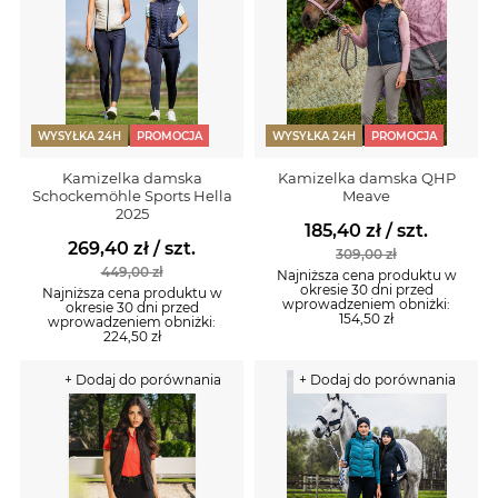
WYSYŁKA 24H
PROMOCJA
WYSYŁKA 24H
PROMOCJA
Kamizelka damska
Kamizelka damska QHP
Schockemöhle Sports Hella
Meave
2025
185,40 zł
/ szt.
269,40 zł
/ szt.
309,00 zł
449,00 zł
Najniższa cena produktu w
okresie 30 dni przed
Najniższa cena produktu w
wprowadzeniem obniżki:
okresie 30 dni przed
154,50 zł
wprowadzeniem obniżki:
224,50 zł
+ Dodaj do porównania
+ Dodaj do porównania