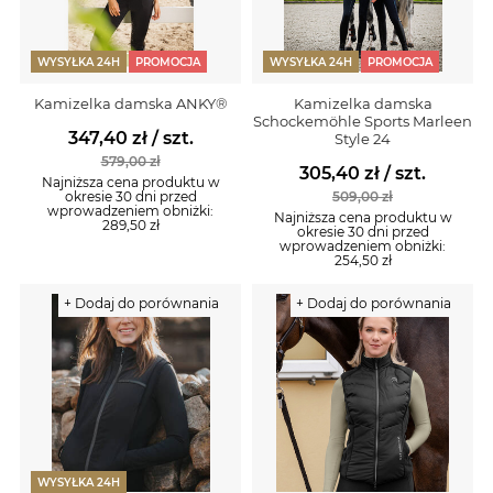
WYSYŁKA 24H
PROMOCJA
WYSYŁKA 24H
PROMOCJA
Kamizelka damska ANKY®
Kamizelka damska
Schockemöhle Sports Marleen
347,40 zł
/ szt.
Style 24
579,00 zł
305,40 zł
/ szt.
Najniższa cena produktu w
okresie 30 dni przed
509,00 zł
wprowadzeniem obniżki:
Najniższa cena produktu w
289,50 zł
okresie 30 dni przed
wprowadzeniem obniżki:
254,50 zł
+ Dodaj do porównania
+ Dodaj do porównania
WYSYŁKA 24H