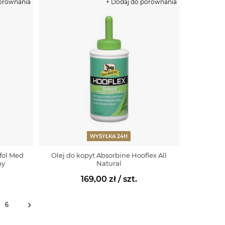
porównania
+ Dodaj do porównania
WYSYŁKA 24H
ffol Med
Olej do kopyt Absorbine Hooflex All
ay
Natural
169,00 zł
/ szt.
6