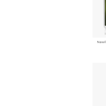
Nawil