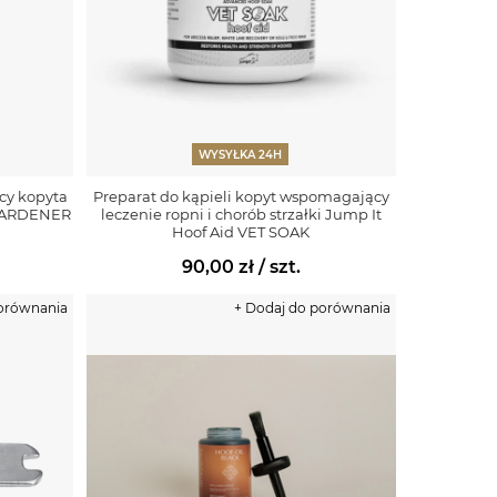
WYSYŁKA 24H
cy kopyta
Preparat do kąpieli kopyt wspomagający
 HARDENER
leczenie ropni i chorób strzałki Jump It
Hoof Aid VET SOAK
90,00 zł
/ szt.
porównania
+ Dodaj do porównania