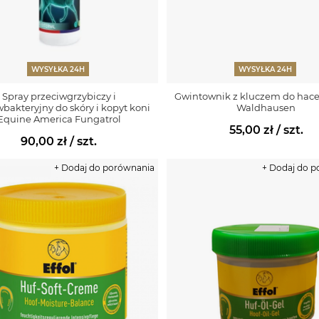
WYSYŁKA 24H
WYSYŁKA 24H
Spray przeciwgrzybiczy i
Gwintownik z kluczem do hace
wbakteryjny do skóry i kopyt koni
Waldhausen
Equine America Fungatrol
55,00 zł
/ szt.
90,00 zł
/ szt.
+ Dodaj do porównania
+ Dodaj do 