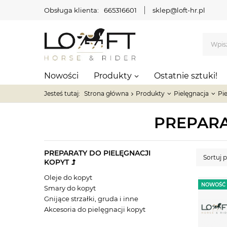
Obsługa klienta:
665316601
sklep@loft-hr.pl
Nowości
Produkty
Ostatnie sztuki!
Jesteś tutaj:
Strona główna
Produkty
Pielęgnacja
Pi
PREPARA
PREPARATY DO PIELĘGNACJI
Sortuj 
KOPYT
Oleje do kopyt
NOWOŚĆ
Smary do kopyt
Gnijące strzałki, gruda i inne
Akcesoria do pielęgnacji kopyt