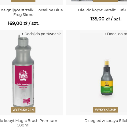
 na gnijące strzałki Horseline Blue
Olej do kopyt Keralit Huf-E
Frog Slime
135,00 zł
/ szt.
169,00 zł
/ szt.
+ Dodaj do porównania
+ Dodaj do 
WYSYŁKA 24H
WYSYŁKA 24H
do kopyt Magic Brush Premium
Dziegieć w sprayu Effo
500ml