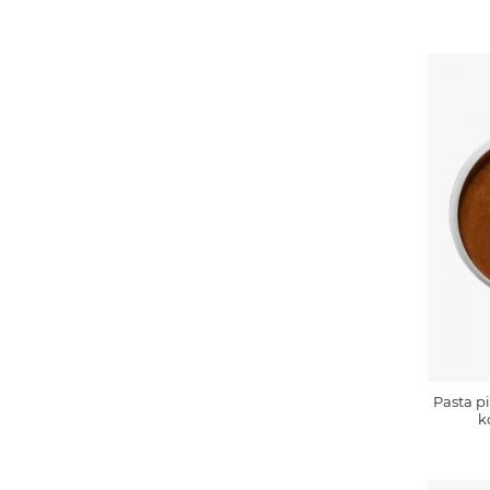
Pasta p
k