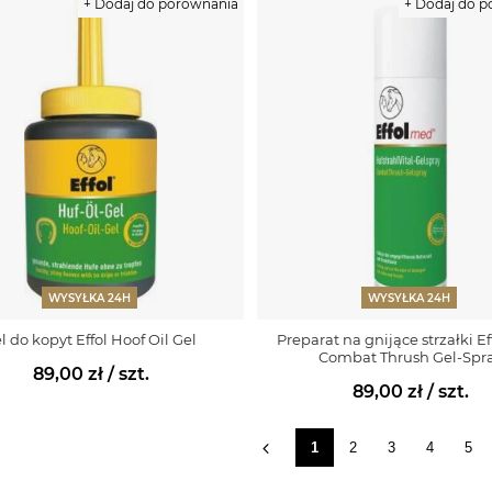
+ Dodaj do porównania
+ Dodaj do 
WYSYŁKA 24H
WYSYŁKA 24H
l do kopyt Effol Hoof Oil Gel
Preparat na gnijące strzałki E
Combat Thrush Gel-Spr
89,00 zł
/ szt.
89,00 zł
/ szt.
1
2
3
4
5