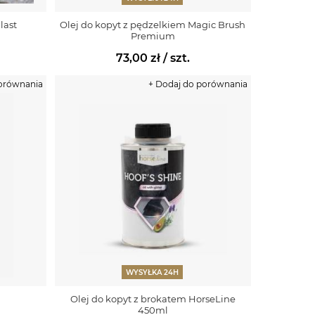
last
Olej do kopyt z pędzelkiem Magic Brush
Premium
73,00 zł
/ szt.
porównania
+ Dodaj do porównania
WYSYŁKA 24H
l
Olej do kopyt z brokatem HorseLine
450ml