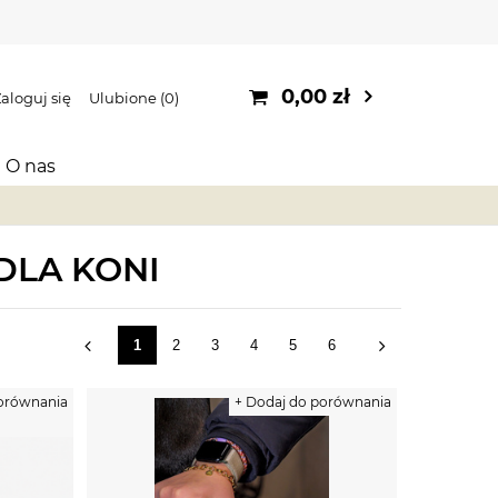
0,00 zł
aloguj się
Ulubione
0
O nas
DLA KONI
1
2
3
4
5
6
porównania
+ Dodaj do porównania