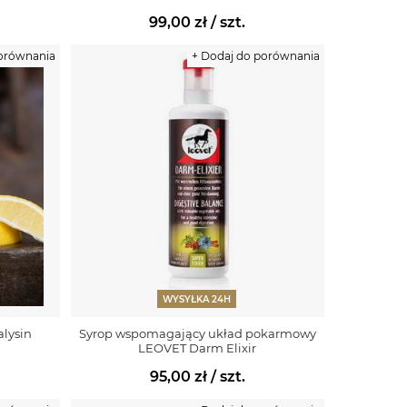
99,00 zł
/ szt.
porównania
+ Dodaj do porównania
WYSYŁKA 24H
alysin
Syrop wspomagający układ pokarmowy
LEOVET Darm Elixir
95,00 zł
/ szt.