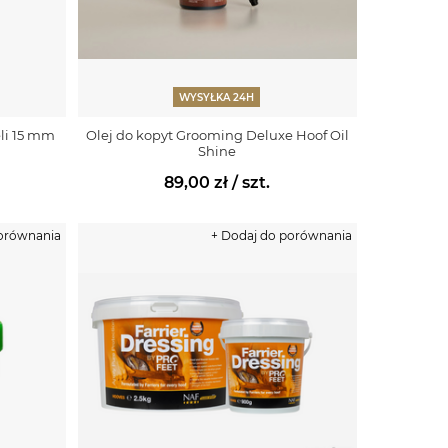
WYSYŁKA 24H
li 15 mm
Olej do kopyt Grooming Deluxe Hoof Oil
Shine
89,00 zł
/ szt.
porównania
+ Dodaj do porównania