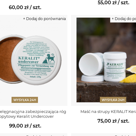
55,00 zł
/ szt.
60,00 zł
/ szt.
+ Dodaj do porównania
+ Dodaj do 
WYSYŁKA 24H
WYSYŁKA 24H
ielęgnacyjna zabezpieczająca róg
Maść na strupy KERALIT Ker
opytowy Keralit Undercover
75,00 zł
/ szt.
99,00 zł
/ szt.