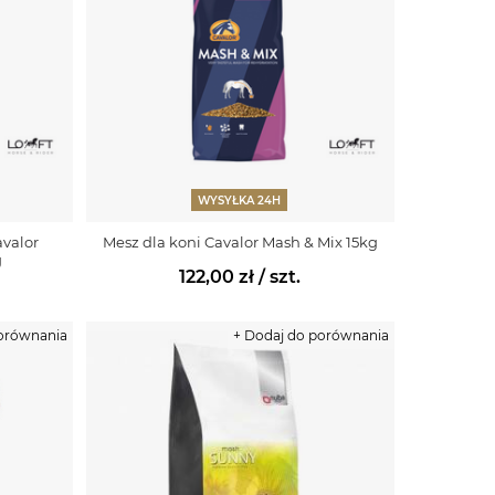
WYSYŁKA 24H
avalor
Mesz dla koni Cavalor Mash & Mix 15kg
g
122,00 zł
/ szt.
porównania
+ Dodaj do porównania