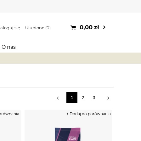
0,00 zł
aloguj się
Ulubione
0
O nas
I
1
2
3
porównania
+ Dodaj do porównania