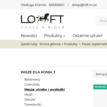
Obsługa klienta:
665316601
sklep@loft-hr.pl
Nowości
Produkty
Ostatnie sztuki!
Jesteś tutaj:
Strona główna
Produkty
Pasze, suplement
PASZE DLA KONIA
Sortuj 
Balancery
Granulaty
NOWOŚĆ
Mesze, otręby i wysłodki
Musli
Sieczki
Trawokulki