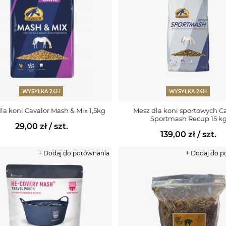
WYSYŁKA 24H
WYSYŁKA 24H
la koni Cavalor Mash & Mix 1,5kg
Mesz dla koni sportowych C
Sportmash Recup 15 k
29,00 zł
/ szt.
139,00 zł
/ szt.
+ Dodaj do porównania
+ Dodaj do 