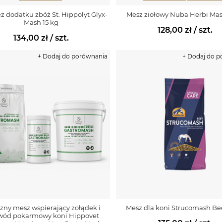
z dodatku zbóż St. Hippolyt Glyx-
Mesz ziołowy Nuba Herbi Mas
Mash 15 kg
128,00 zł
/ szt.
134,00 zł
/ szt.
+ Dodaj do porównania
+ Dodaj do 
czny mesz wspierający żołądek i
Mesz dla koni Strucomash Bee
wód pokarmowy koni Hippovet