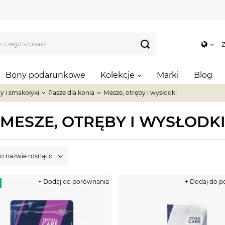
Z
Bony podarunkowe
Kolekcje
Marki
Blog
y i smakołyki
Pasze dla konia
Mesze, otręby i wysłodki
MESZE, OTRĘBY I WYSŁODK
po nazwie rosnąco
+ Dodaj do porównania
+ Dodaj do 