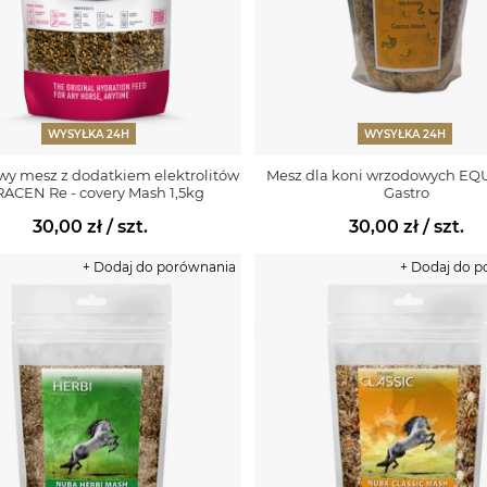
WYSYŁKA 24H
WYSYŁKA 24H
y mesz z dodatkiem elektrolitów
Mesz dla koni wrzodowych E
ACEN Re - covery Mash 1,5kg
Gastro
30,00 zł
/ szt.
30,00 zł
/ szt.
+ Dodaj do porównania
+ Dodaj do 