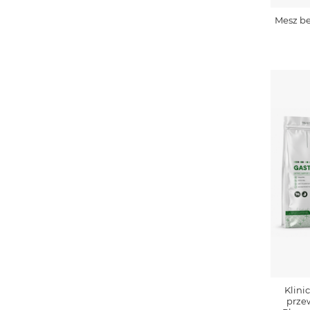
Mesz be
Klini
prze