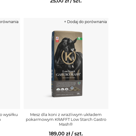
25,00 zł
/ szt.
porównania
+ Dodaj do porównania
o wysiłku
Mesz dla koni z wrażliwym układem
h
pokarmowym KRAFFT Low Starch Gastro
Mash®
189,00 zł
/ szt.