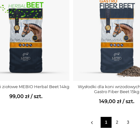
i ziołowe MEBIO Herbal Beet 14kg
Wysłodki dla koni wrzodowyc
Gastro Fiber Beet 15kg
99,00 zł
/ szt.
149,00 zł
/ szt.
1
2
3