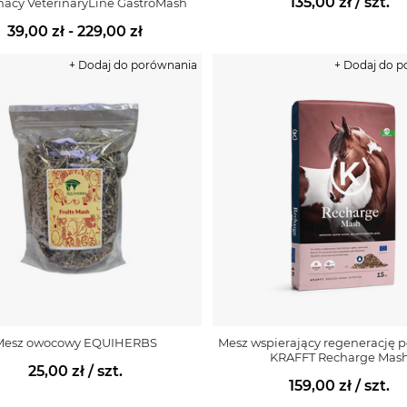
135,00 zł
/ szt.
acy VeterinaryLine GastroMash
39,00 zł - 229,00 zł
+ Dodaj do porównania
+ Dodaj do 
Mesz owocowy EQUIHERBS
Mesz wspierający regenerację p
KRAFFT Recharge Mas
25,00 zł
/ szt.
159,00 zł
/ szt.