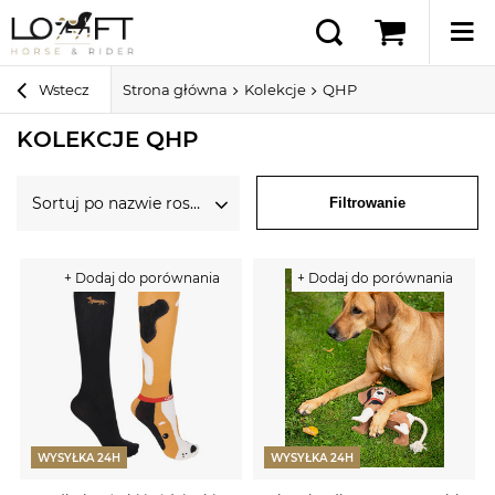
Wstecz
Strona główna
Kolekcje
QHP
KOLEKCJE QHP
Sortuj po nazwie rosnąco
Filtrowanie
+ Dodaj do porównania
+ Dodaj do porównania
WYSYŁKA 24H
WYSYŁKA 24H