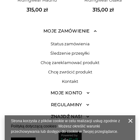
Ridingwear Madrid
Ridingwear Osaka
315,00 zł
315,00 zł
MOJE ZAMÓWIENIE
Status zamówienia
Śledzenie przesyłki
Chcę zareklamować produkt
Chcę zwrócić produkt
Kontakt
MOJE KONTO
REGULAMINY
ZNAJDŹ NAS!
Strona korzysta z plików cookie w celu realizacji usług zgodnie z
Polityką dotyczącą cookies
. Możesz określić warunki
przechowywania lub dostępu do cookie w Twojej przeglądarce.