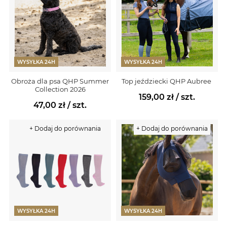
WYSYŁKA 24H
WYSYŁKA 24H
Obroża dla psa QHP Summer
Top jeździecki QHP Aubree
Collection 2026
159,00 zł
/ szt.
47,00 zł
/ szt.
+ Dodaj do porównania
+ Dodaj do porównania
WYSYŁKA 24H
WYSYŁKA 24H