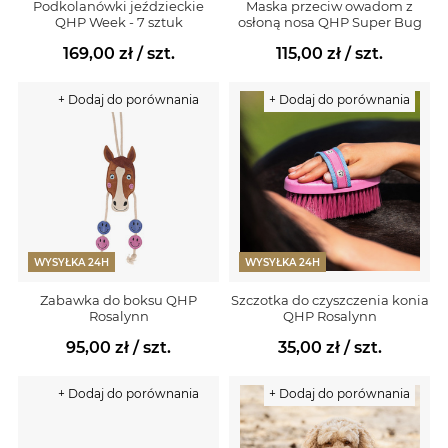
Podkolanówki jeździeckie
Maska przeciw owadom z
QHP Week - 7 sztuk
osłoną nosa QHP Super Bug
169,00 zł
/ szt.
115,00 zł
/ szt.
+ Dodaj do porównania
+ Dodaj do porównania
WYSYŁKA 24H
WYSYŁKA 24H
Zabawka do boksu QHP
Szczotka do czyszczenia konia
Rosalynn
QHP Rosalynn
95,00 zł
/ szt.
35,00 zł
/ szt.
+ Dodaj do porównania
+ Dodaj do porównania