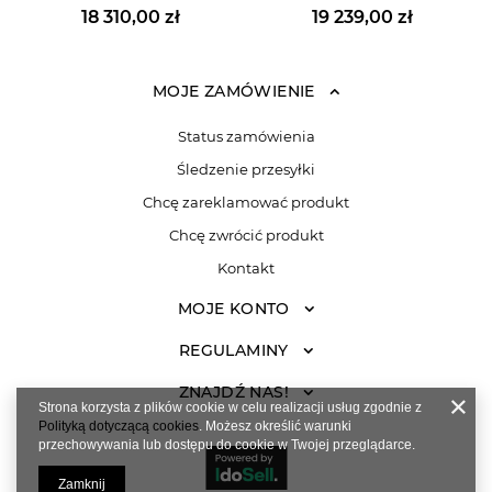
18 310,00 zł
19 239,00 zł
MOJE ZAMÓWIENIE
Status zamówienia
Śledzenie przesyłki
Chcę zareklamować produkt
Chcę zwrócić produkt
Kontakt
MOJE KONTO
REGULAMINY
ZNAJDŹ NAS!
Strona korzysta z plików cookie w celu realizacji usług zgodnie z
Polityką dotyczącą cookies
. Możesz określić warunki
przechowywania lub dostępu do cookie w Twojej przeglądarce.
Zamknij