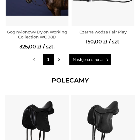
Gog nylonowy Dy'on Working
Czarna wodza Fair Play
Collection WO08D
150,00 zł
/ szt.
325,00 zł
/ szt.
1
2
Następna strona
POLECAMY