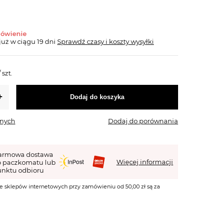
mówienie
już
w ciągu 19 dni
Sprawdź czasy i koszty wysyłki
/
szt.
Dodaj do koszyka
onych
Dodaj do porównania
armowa dostawa
Więcej informacji
o paczkomatu lub
nktu odbioru
e sklepów internetowych przy zamówieniu od 50,00 zł są za