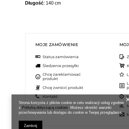
Długość
: 140 cm
MOJE ZAMÓWIENIE
MOJ
Status zamówienia
Z
Śledzenie przesyłki
K
Chcę zareklamować
L
produkt
L
Chcę zwrócić produkt
p
Kontakt
H
Strona korzysta z plików cookie w celu realizacji usług zgodnie
M
z
Polityką dotyczącą cookies
. Możesz określić warunki
przechowywania lub dostępu do cookie w Twojej przeglądarce.
N
Zamknij