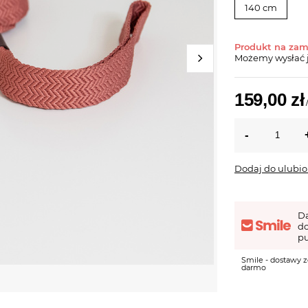
140 cm
Produkt na za
Możemy wysłać 
159,00 zł
Dodaj do ulubi
D
d
pu
Smile - dostawy z
darmo