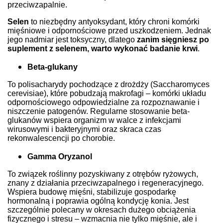
przeciwzapalnie.
Selen
to niezbędny antyoksydant, który chroni komórki
mięśniowe i odpornościowe przed uszkodzeniem. Jednak
jego nadmiar jest toksyczny, dlatego
zanim sięgniesz po
suplement z selenem, warto wykonać badanie krwi
.
Beta-glukany
To polisacharydy pochodzące z drożdży (Saccharomyces
cerevisiae), które pobudzają makrofagi – komórki układu
odpornościowego odpowiedzialne za rozpoznawanie i
niszczenie patogenów. Regularne stosowanie beta-
glukanów wspiera organizm w walce z infekcjami
wirusowymi i bakteryjnymi oraz skraca czas
rekonwalescencji po chorobie.
Gamma Oryzanol
To związek roślinny pozyskiwany z otrębów ryżowych,
znany z działania przeciwzapalnego i regeneracyjnego.
Wspiera budowę mięśni, stabilizuje gospodarkę
hormonalną i poprawia ogólną kondycję konia. Jest
szczególnie polecany w okresach dużego obciążenia
fizycznego i stresu – wzmacnia nie tylko mięśnie, ale i