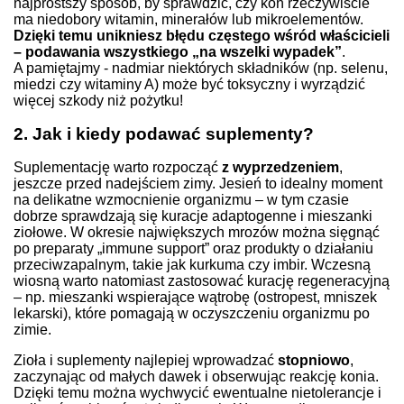
najprostszy sposób, by sprawdzić, czy koń rzeczywiście
ma niedobory witamin, minerałów lub mikroelementów.
Dzięki temu unikniesz błędu częstego wśród właścicieli
– podawania wszystkiego „na wszelki wypadek”
.
A pamiętajmy - nadmiar niektórych składników (np. selenu,
miedzi czy witaminy A) może być toksyczny i wyrządzić
więcej szkody niż pożytku!
2. Jak i kiedy podawać suplementy?
Suplementację warto rozpocząć
z wyprzedzeniem
,
jeszcze przed nadejściem zimy. Jesień to idealny moment
na delikatne wzmocnienie organizmu – w tym czasie
dobrze sprawdzają się kuracje adaptogenne i mieszanki
ziołowe. W okresie największych mrozów można sięgnąć
po preparaty „immune support” oraz produkty o działaniu
przeciwzapalnym, takie jak kurkuma czy imbir. Wczesną
wiosną warto natomiast zastosować kurację regeneracyjną
– np. mieszanki wspierające wątrobę (ostropest, mniszek
lekarski), które pomagają w oczyszczeniu organizmu po
zimie.
Zioła i suplementy najlepiej wprowadzać
stopniowo
,
zaczynając od małych dawek i obserwując reakcję konia.
Dzięki temu można wychwycić ewentualne nietolerancje i