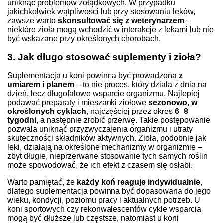
uniknąć problemów żołądkowych. W przypadku
jakichkolwiek wątpliwości lub przy stosowaniu leków,
zawsze warto
skonsultować się z weterynarzem
–
niektóre zioła mogą wchodzić w interakcje z lekami lub nie
być wskazane przy określonych chorobach.
3. Jak długo stosować suplementy i zioła?
Suplementacja u koni powinna być prowadzona
z
umiarem i planem
– to nie proces, który działa z dnia na
dzień, lecz długofalowe wsparcie organizmu. Najlepiej
podawać preparaty i mieszanki ziołowe
sezonowo, w
określonych cyklach
, najczęściej przez okres
6–8
tygodni
, a następnie zrobić przerwę. Takie postępowanie
pozwala uniknąć przyzwyczajenia organizmu i utraty
skuteczności składników aktywnych. Zioła, podobnie jak
leki, działają na określone mechanizmy w organizmie –
zbyt długie, nieprzerwane stosowanie tych samych roślin
może spowodować, że ich efekt z czasem się osłabi.
Warto pamiętać, że
każdy koń reaguje indywidualnie
,
dlatego suplementacja powinna być dopasowana do jego
wieku, kondycji, poziomu pracy i aktualnych potrzeb. U
koni sportowych czy rekonwalescentów cykle wsparcia
mogą być dłuższe lub częstsze, natomiast u koni