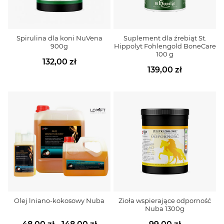
Spirulina dla koni NuVena
Suplement dla źrebiąt St.
900g
Hippolyt Fohlengold BoneCare
100 g
132,00 zł
139,00 zł
Olej lniano-kokosowy Nuba
Zioła wspierające odporność
Nuba 1300g