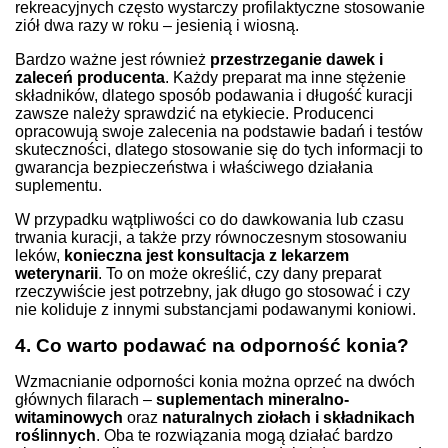
rekreacyjnych często wystarczy profilaktyczne stosowanie
ziół dwa razy w roku – jesienią i wiosną.
Bardzo ważne jest również
przestrzeganie dawek i
zaleceń producenta
. Każdy preparat ma inne stężenie
składników, dlatego sposób podawania i długość kuracji
zawsze należy sprawdzić na etykiecie. Producenci
opracowują swoje zalecenia na podstawie badań i testów
skuteczności, dlatego stosowanie się do tych informacji to
gwarancja bezpieczeństwa i właściwego działania
suplementu.
W przypadku wątpliwości co do dawkowania lub czasu
trwania kuracji, a także przy równoczesnym stosowaniu
leków,
konieczna jest konsultacja z lekarzem
weterynarii
. To on może określić, czy dany preparat
rzeczywiście jest potrzebny, jak długo go stosować i czy
nie koliduje z innymi substancjami podawanymi koniowi.
4. Co warto podawać na odporność konia?
Wzmacnianie odporności konia można oprzeć na dwóch
głównych filarach –
suplementach mineralno-
witaminowych
oraz
naturalnych ziołach i składnikach
roślinnych
. Oba te rozwiązania mogą działać bardzo