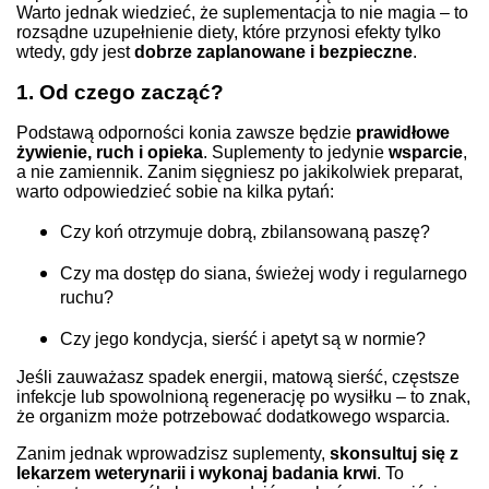
Warto jednak wiedzieć, że suplementacja to nie magia – to
rozsądne uzupełnienie diety, które przynosi efekty tylko
wtedy, gdy jest
dobrze zaplanowane i bezpieczne
.
1. Od czego zacząć?
Podstawą odporności konia zawsze będzie
prawidłowe
żywienie, ruch i opieka
. Suplementy to jedynie
wsparcie
,
a nie zamiennik. Zanim sięgniesz po jakikolwiek preparat,
warto odpowiedzieć sobie na kilka pytań:
Czy koń otrzymuje dobrą, zbilansowaną paszę?
Czy ma dostęp do siana, świeżej wody i regularnego
ruchu?
Czy jego kondycja, sierść i apetyt są w normie?
Jeśli zauważasz spadek energii, matową sierść, częstsze
infekcje lub spowolnioną regenerację po wysiłku – to znak,
że organizm może potrzebować dodatkowego wsparcia.
Zanim jednak wprowadzisz suplementy,
skonsultuj się z
lekarzem weterynarii i wykonaj badania krwi
. To