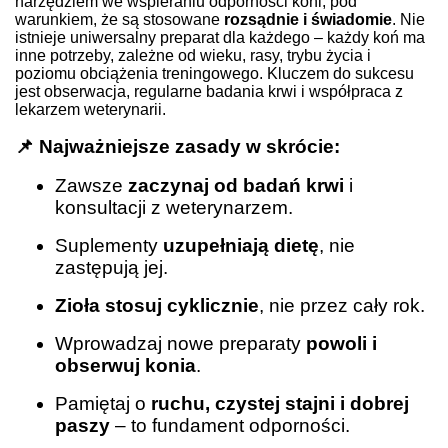
narzędziem we wspieraniu odporności koni, pod
warunkiem, że są stosowane
rozsądnie i świadomie
. Nie
istnieje uniwersalny preparat dla każdego – każdy koń ma
inne potrzeby, zależne od wieku, rasy, trybu życia i
poziomu obciążenia treningowego. Kluczem do sukcesu
jest obserwacja, regularne badania krwi i współpraca z
lekarzem weterynarii.
📌 Najważniejsze zasady w skrócie:
Zawsze
zaczynaj od badań krwi
i
konsultacji z weterynarzem.
Suplementy
uzupełniają dietę
, nie
zastępują jej.
Zioła stosuj cyklicznie
, nie przez cały rok.
Wprowadzaj nowe preparaty
powoli i
obserwuj konia
.
Pamiętaj o
ruchu, czystej stajni i dobrej
paszy
– to fundament odporności.