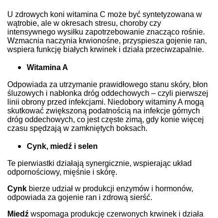
U zdrowych koni witamina C może być syntetyzowana w
wątrobie, ale w okresach stresu, choroby czy
intensywnego wysiłku zapotrzebowanie znacząco rośnie.
Wzmacnia naczynia krwionośne, przyspiesza gojenie ran,
wspiera funkcję białych krwinek i działa przeciwzapalnie.
Witamina A
Odpowiada za utrzymanie prawidłowego stanu skóry, błon
śluzowych i nabłonka dróg oddechowych – czyli pierwszej
linii obrony przed infekcjami. Niedobory witaminy A mogą
skutkować zwiększoną podatnością na infekcje górnych
dróg oddechowych, co jest częste zimą, gdy konie więcej
czasu spędzają w zamkniętych boksach.
Cynk, miedź i selen
Te pierwiastki działają synergicznie, wspierając układ
odpornościowy, mięśnie i skórę.
Cynk
bierze udział w produkcji enzymów i hormonów,
odpowiada za gojenie ran i zdrową sierść.
Miedź
wspomaga produkcję czerwonych krwinek i działa