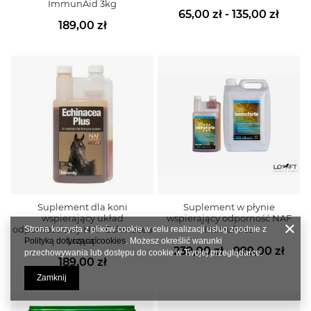
ImmunAid 3kg
65,00 zł - 135,00 zł
189,00 zł
Suplement dla koni
Suplement w płynie
wspierający układ
wspierający odporność NAF
odpornościowy NAF Echinacea
Immuforte
Strona korzysta z plików cookie w celu realizacji usług zgodnie z
Liquid
Polityką dotyczącą cookies
. Możesz określić warunki
239,00 zł - 999,00 zł
przechowywania lub dostępu do cookie w Twojej przeglądarce.
189,00 zł
Zamknij