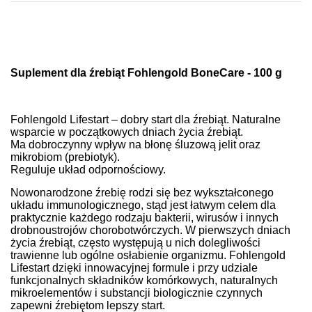
Suplement dla źrebiąt Fohlengold BoneCare - 100 g
Fohlengold Lifestart – dobry start dla źrebiąt.
Naturalne
wsparcie w początkowych dniach życia źrebiąt.
Ma dobroczynny wpływ na błonę śluzową jelit oraz
mikrobiom (prebiotyk).
Reguluje układ odpornościowy.
Nowonarodzone źrebię rodzi się bez wykształconego
układu immunologicznego, stąd jest łatwym celem dla
praktycznie każdego rodzaju bakterii, wirusów i innych
drobnoustrojów chorobotwórczych. W pierwszych dniach
życia źrebiąt, często występują u nich dolegliwości
trawienne lub ogólne osłabienie organizmu. Fohlengold
Lifestart dzięki innowacyjnej formule i przy udziale
funkcjonalnych składników komórkowych, naturalnych
mikroelementów i substancji biologicznie czynnych
zapewni źrebiętom lepszy start.