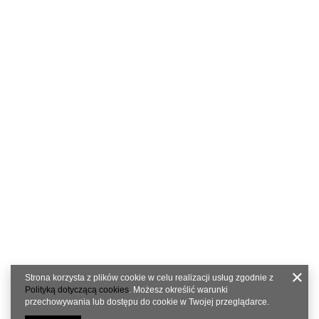
Strona korzysta z plików cookie w celu realizacji usług zgodnie z
Polityką dotyczącą cookies
. Możesz określić warunki
przechowywania lub dostępu do cookie w Twojej przeglądarce.