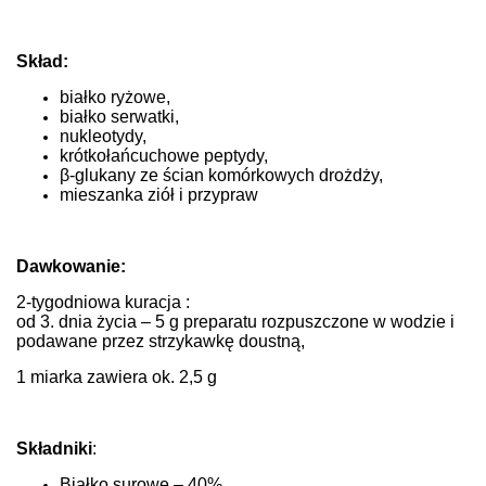
Skład:
białko ryżowe,
białko serwatki,
nukleotydy,
krótkołańcuchowe peptydy,
β-glukany ze ścian komórkowych drożdży,
mieszanka ziół i przypraw
Dawkowanie:
2-tygodniowa kuracja :
od 3. dnia życia – 5 g preparatu rozpuszczone w wodzie i
podawane przez strzykawkę doustną,
1 miarka zawiera ok. 2,5 g
Składniki
:
Białko surowe – 40%