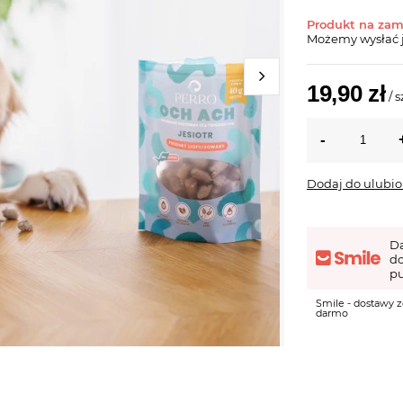
Produkt na za
Możemy wysłać 
19,90 zł
/
s
Dodaj do ulubi
D
d
pu
Smile - dostawy z
darmo