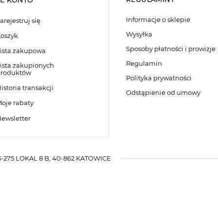
E KONTO
Informacje o sklepie
arejestruj się
Wysyłka
oszyk
Sposoby płatności i prowizje
ista zakupowa
Regulamin
ista zakupionych
roduktów
Polityka prywatności
istoria transakcji
Odstąpienie od umowy
oje rabaty
ewsletter
-275 LOKAL 8 B
,
40-862
KATOWICE