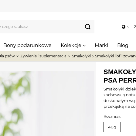
Z
Bony podarunkowe
Kolekcje
Marki
Blog
la psów
Żywienie i suplementacja
Smakołyki
Smakołyki liofilizowan
SMAKOŁYK
PSA PERR
Smakołyki dzięki
zachowują natur
doskonałym wsp
przekąską na co
Rozmiar:
40g