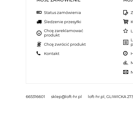
MOJE ZAMÓWIENIE
MOJ
Status zamówienia
Z
Śledzenie przesyłki
K
Chcę zareklamować
L
produkt
L
Chcę zwrócić produkt
p
Kontakt
H
M
N
665316601
sklep@loft-hr.pl
loft-hr.pl
,
GLIWICKA 273