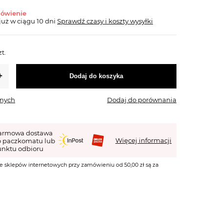
mówienie
już
w ciągu 10 dni
Sprawdź czasy i koszty wysyłki
zt.
Dodaj do koszyka
onych
Dodaj do porównania
armowa dostawa
Więcej informacji
o paczkomatu lub
nktu odbioru
e sklepów internetowych przy zamówieniu od 50,00 zł są za