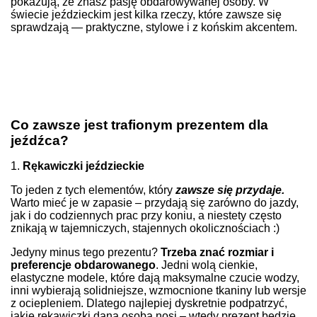
pokazują, że znasz pasję obdarowywanej osoby. W
świecie jeździeckim jest kilka rzeczy, które zawsze się
sprawdzają — praktyczne, stylowe i z końskim akcentem.
Co zawsze jest trafionym prezentem dla
jeźdźca?
1.
Rękawiczki jeździeckie
To jeden z tych elementów, który
zawsze się przydaje.
Warto mieć je w zapasie – przydają się zarówno do jazdy,
jak i do codziennych prac przy koniu, a niestety często
znikają w tajemniczych, stajennych okolicznościach :)
Jedyny minus tego prezentu?
Trzeba znać rozmiar i
preferencje obdarowanego
. Jedni wolą cienkie,
elastyczne modele, które dają maksymalne czucie wodzy,
inni wybierają solidniejsze, wzmocnione tkaniny lub wersje
z ociepleniem. Dlatego najlepiej dyskretnie podpatrzyć,
jakie rękawiczki dana osoba nosi – wtedy prezent będzie