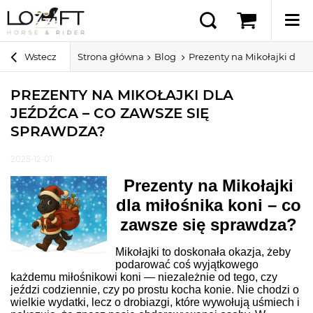
Wstecz
Strona główna
Blog
Prezenty na Mikołajki dla 
PREZENTY NA MIKOŁAJKI DLA
JEŹDŹCA – CO ZAWSZE SIĘ
SPRAWDZA?
2025-12-01
Prezenty na Mikołajki
dla miłośnika koni – co
zawsze się sprawdza?
Mikołajki to doskonała okazja, żeby
podarować coś wyjątkowego
każdemu miłośnikowi koni — niezależnie od tego, czy
jeździ codziennie, czy po prostu kocha konie. Nie chodzi o
wielkie wydatki, lecz o drobiazgi, które wywołują uśmiech i