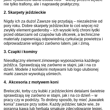
nie tylko trafiony, ale i naprawdę praktyczny.
2. Skarpety jeździeckie
Nigdy ich za dużo! Zawsze się przydają – niezależnie od
pory roku. Dobre skarpety jeździeckie to coś więcej niż
zwykły element garderoby – ich wysoki krój chroni łydki
przed obtarciami od czapsów lub oficerek, a techniczne
materiały zapewniają odpowiednią cyrkulację powietrza i
odprowadzanie wilgoci zarówno latem, jak i zimą.
3. Czapki i kominy
Nieodłączny element zimowego wyposażenia każdego
jeźdźca. Sprawdzają się zarówno w stajni, jak i na co
dzień. Modele z końskimi motywami lub logo ulubionej
marki zawsze wywołują uśmiech.
4. Akcesoria z motywem koni
Breloczki, torby czy kubki z jeździeckimi detalami świetnie
sprawdzają się zarówno w stajni, jak i na co dzień – w
pracy czy w podróży. To drobny sposób, by mieć „kawałek
konia” zawsze przy sobie. Każdy jeździec także wie, że
poranna kawa lub herbata smakuje zdecydowanie lepiej,