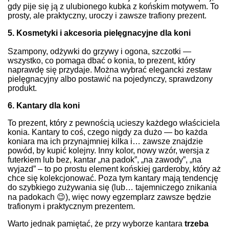
gdy pije się ją z ulubionego kubka z końskim motywem. To
prosty, ale praktyczny, uroczy i zawsze trafiony prezent.
5. Kosmetyki i akcesoria pielęgnacyjne dla koni
Szampony, odżywki do grzywy i ogona, szczotki —
wszystko, co pomaga dbać o konia, to prezent, który
naprawdę się przydaje. Można wybrać elegancki zestaw
pielęgnacyjny albo postawić na pojedynczy, sprawdzony
produkt.
6. Kantary dla koni
To prezent, który z pewnością ucieszy każdego właściciela
konia. Kantary to coś, czego nigdy za dużo — bo każda
koniara ma ich przynajmniej kilka i… zawsze znajdzie
powód, by kupić kolejny. Inny kolor, nowy wzór, wersja z
futerkiem lub bez, kantar „na padok”, „na zawody”, „na
wyjazd” – to po prostu element końskiej garderoby, który aż
chce się kolekcjonować. Poza tym kantary mają tendencję
do szybkiego zużywania się (lub… tajemniczego znikania
na padokach 😉), więc nowy egzemplarz zawsze będzie
trafionym i praktycznym prezentem.
Warto jednak pamiętać, że przy wyborze kantara
trzeba