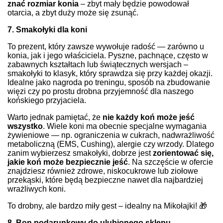
znać
rozmiar konia
– zbyt mały będzie powodował
otarcia, a zbyt duży może się zsunąć.
7. Smakołyki dla koni
To prezent, który zawsze wywołuje radość — zarówno u
konia, jak i jego właściciela. Pyszne, pachnące, często w
zabawnych kształtach lub świątecznych wersjach –
smakołyki to klasyk, który sprawdza się przy każdej okazji.
Idealne jako nagroda po treningu, sposób na zbudowanie
więzi czy po prostu drobna przyjemność dla naszego
końskiego przyjaciela.
Warto jednak pamiętać, że
nie każdy koń może jeść
wszystko
. Wiele koni ma obecnie specjalne wymagania
żywieniowe — np. ograniczenia w cukrach, nadwrażliwość
metaboliczną (EMS, Cushing), alergie czy wrzody. Dlatego
zanim wybierzesz smakołyki, dobrze jest
zorientować się,
jakie koń może bezpiecznie jeść
. Na szczęście w ofercie
znajdziesz również zdrowe, niskocukrowe lub ziołowe
przekąski, które będą bezpieczne nawet dla najbardziej
wrażliwych koni.
To drobny, ale bardzo miły gest – idealny na Mikołajki! 🎁
8. Bon podarunkowy do ulubionego sklepu