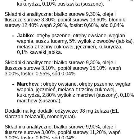
kukurydza, 0,10% truskawka (suszone).
Składniki analityczne: białko surowe 9,30%, oleje i
tłuszcze surowe 3,30%, popiół surowy 13,60%, błonnik
surowy 12,40% wapń 2,90%, fosfor: 0,60%, sód 0,04%
Jabłko
: otręby pszenne, otręby owsiane, węglan
wapnia, susz z lucerny, 5% wytłok z owoców (jabłka),
melasa z trzciny cukrowej, jęczmień, kukurydza,
0,1% kawałki jabłka.
Składniki analityczne: białko surowe 9,30%, oleje i
tłuszcze surowe 3,10%, popiół surowy 15,10%, wapń
3,00%, fosfor: 0,55%, sód 0,04%
Marchew
: : otręby owsiane, otręby pszenne, węglan
wapnia, jęczmień, melasa z trzciny cukrowej,
kukurydza, 2,80% wytłok z marchwi (suszony), 0,10%
marchew (suszona).
Dodatki na kg: dodatki odżywcze: 98 mg żelaza (E1,
siarczan żelaza(II), monohydrat).
Składniki analityczne: białko surowe 9,90%, oleje i
tłuszcze surowe 3,00%, popiół surowy 11,20%, wapń
3,00%, fosfor: 0,60%, sód 0,04%