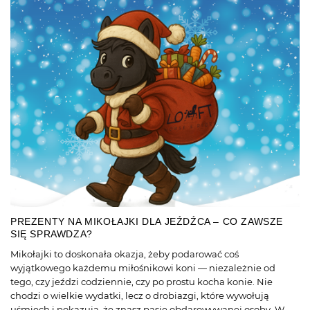
PREZENTY NA MIKOŁAJKI DLA JEŹDŹCA – CO ZAWSZE
SIĘ SPRAWDZA?
Mikołajki to doskonała okazja, żeby podarować coś
wyjątkowego każdemu miłośnikowi koni — niezależnie od
tego, czy jeździ codziennie, czy po prostu kocha konie. Nie
chodzi o wielkie wydatki, lecz o drobiazgi, które wywołują
uśmiech i pokazują, że znasz pasję obdarowywanej osoby. W