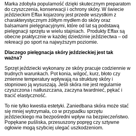
Marka zdobyła popularność dzięki skutecznym preparatom
do czyszczenia, konserwacji i ochrony skóry. W świecie
jeździeckim Effax kojarzony jest przede wszystkim z
charakterystycznym żółtym mydłem do skóry oraz
balsamami pielęgnacyjnymi, które od lat są podstawą
pielęgnacji sprzętu w wielu stajniach.
Produkty Effax są
obecne praktycznie w każdej dziedzinie jeździectwa – od
rekreacji po sport na najwyższym poziomie.
Dlaczego pielęgnacja skóry jeździeckiej jest tak
ważna?
Sprzęt jeździecki wykonany ze skóry pracuje codziennie w
trudnych warunkach. Pot konia, wilgoć, kurz, błoto czy
zmienne temperatury wpływają na strukturę skóry i
stopniowo ją wysuszają. Jeśli skóra nie jest regularnie
czyszczona i natłuszczana, zaczyna twardnieć, pękać i
tracić elastyczność.
To nie tylko kwestia estetyki. Zaniedbana skóra może stać
się mniej wytrzymała, co w przypadku sprzętu
jeździeckiego ma bezpośredni wpływ na bezpieczeństwo.
Popękane puśliska, przesuszony popręg czy sztywne
ogłowie mogą szybciej ulegać uszkodzeniom.