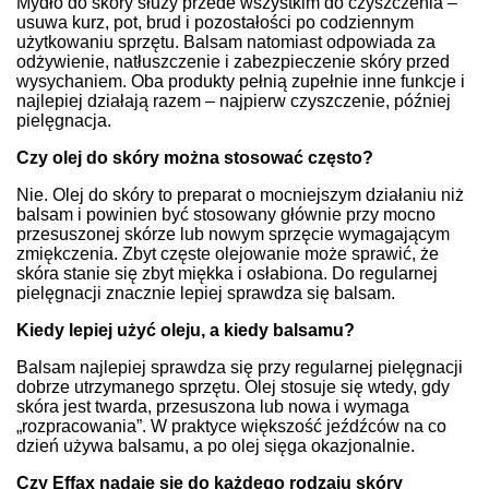
Mydło do skóry służy przede wszystkim do czyszczenia –
usuwa kurz, pot, brud i pozostałości po codziennym
użytkowaniu sprzętu. Balsam natomiast odpowiada za
odżywienie, natłuszczenie i zabezpieczenie skóry przed
wysychaniem. Oba produkty pełnią zupełnie inne funkcje i
najlepiej działają razem – najpierw czyszczenie, później
pielęgnacja.
Czy olej do skóry można stosować często?
Nie. Olej do skóry to preparat o mocniejszym działaniu niż
balsam i powinien być stosowany głównie przy mocno
przesuszonej skórze lub nowym sprzęcie wymagającym
zmiękczenia. Zbyt częste olejowanie może sprawić, że
skóra stanie się zbyt miękka i osłabiona. Do regularnej
pielęgnacji znacznie lepiej sprawdza się balsam.
Kiedy lepiej użyć oleju, a kiedy balsamu?
Balsam najlepiej sprawdza się przy regularnej pielęgnacji
dobrze utrzymanego sprzętu. Olej stosuje się wtedy, gdy
skóra jest twarda, przesuszona lub nowa i wymaga
„rozpracowania”. W praktyce większość jeźdźców na co
dzień używa balsamu, a po olej sięga okazjonalnie.
Czy Effax nadaje się do każdego rodzaju skóry