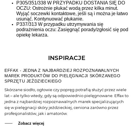
P305/351/338 W PRZYPADKU DOSTANIA SIĘ DO
OCZU: Ostrożnie płukać wodą przez kilka minut.
Wyjąć soczewki kontaktowe, jeśli są i można je łatwo
usunąć. Kontynuować płukanie.
P337/313 W przypadku utrzymywania się
podrażnienia oczu: Zasięgnąć porady/zgłosić się pod
opiekę lekarza.
INSPIRACJE
EFFAX - JEDNA Z NAJBARDZIEJ ROZPOZNAWALNYCH
MAREK PRODUKTÓW DO PIELĘGNACJI SKÓRZANEGO
SPRZĘTU JEŹDZIECKIEGO
Skórzane siodło, ogłowie czy popręg potrafią służyć przez wiele
lat – ale tylko wtedy, gdy są odpowiednio pielęgnowane. Effax to
jedna z najbardziej rozpoznawalnych marek specjalizujących
się w pielęgnacji skóry jeździeckiej, ceniona zarówno przez
profesjonalistów, jak i amatorów.
Zobacz więcej