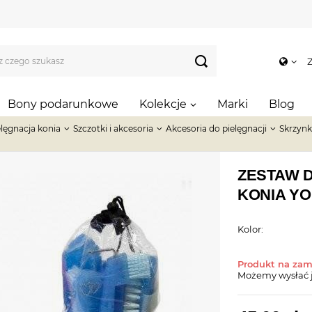
Z
Bony podarunkowe
Kolekcje
Marki
Blog
elęgnacja konia
Szczotki i akcesoria
Akcesoria do pielęgnacji
Skrzynki
ZESTAW 
KONIA Y
Kolor:
Produkt na za
Możemy wysłać 