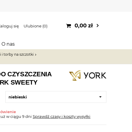
0,00 zł
aloguj się
Ulubione
0
O nas
 i torby na szczotki
DO CZYSZCZENIA
ORK SWEETY
niebieski
mówienie
już
w ciągu 9 dni
Sprawdź czasy i koszty wysyłki