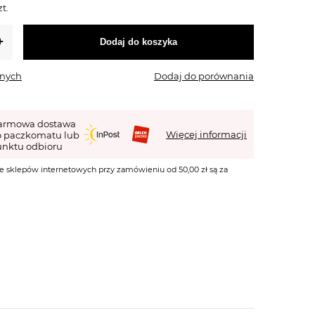
zt.
Dodaj do koszyka
onych
Dodaj do porównania
armowa dostawa
Więcej informacji
o paczkomatu lub
nktu odbioru
e sklepów internetowych przy zamówieniu od 50,00 zł są za