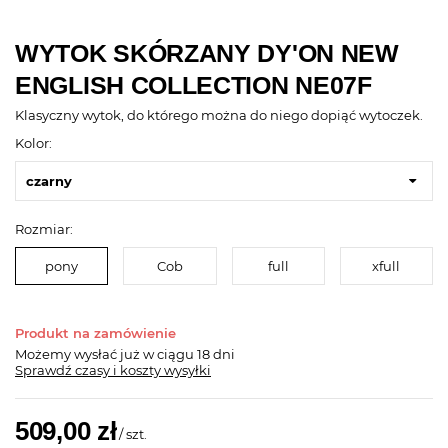
WYTOK SKÓRZANY DY'ON NEW
ENGLISH COLLECTION NE07F
Klasyczny wytok, do którego można do niego dopiąć wytoczek.
Kolor:
czarny
Rozmiar:
pony
Cob
full
xfull
Produkt na zamówienie
Możemy wysłać już
w ciągu 18 dni
Sprawdź czasy i koszty wysyłki
509,00 zł
/
szt.