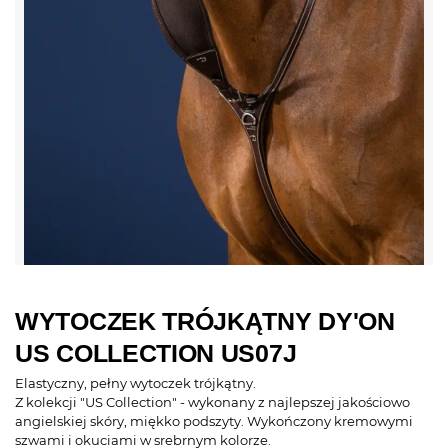
WYTOCZEK TRÓJKĄTNY DY'ON
US COLLECTION US07J
Elastyczny, pełny wytoczek trójkątny.
Z kolekcji "US Collection" - wykonany z najlepszej jakościowo
angielskiej skóry, miękko podszyty. Wykończony kremowymi
szwami i okuciami w srebrnym kolorze.