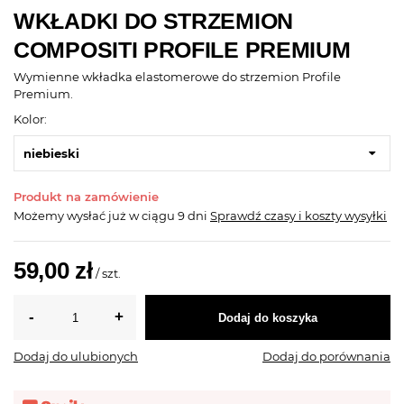
WKŁADKI DO STRZEMION
COMPOSITI PROFILE PREMIUM
Wymienne wkładka elastomerowe do strzemion Profile
Premium.
Kolor:
niebieski
Produkt na zamówienie
Możemy wysłać już
w ciągu 9 dni
Sprawdź czasy i koszty wysyłki
59,00 zł
/
szt.
Dodaj do koszyka
Dodaj do ulubionych
Dodaj do porównania