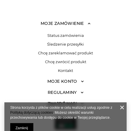
MOJE ZAMÓWIENIE
Status zamówienia
Śledzenie przesyłki
Chcę zareklamować produkt
Chcę zwrócić produkt
Kontakt
MOJE KONTO
REGULAMINY
ZNAJDŹ NAS!
Strona korzysta z plików cookie w celu realizacji usług zgodnie z
Polityką dotyczącą cookies
. Możesz określić warunki
przechowywania lub dostępu do cookie w Twojej przeglądarce.
Zamknij