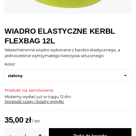
WIADRO ELASTYCZNE KERBL
FLEXBAG 12L
Wszechstronne wiadro wykonane z bardzo elastycznego, a
jednocześnie wytrzymałego tworzywa sztucznego.
Kolor:
zielony
Produkt na zamówienie
Możemy wysłać już
w ciągu 12 dni
Sprawdź czasy i koszty wysyłki
35,00 zł
/
szt.
Dodaj do koszyka