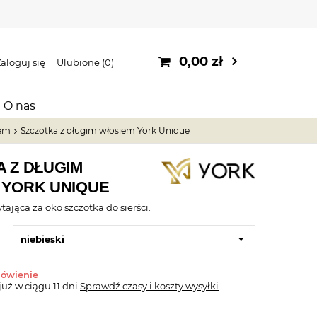
0,00 zł
aloguj się
Ulubione
0
O nas
iem
Szczotka z długim włosiem York Unique
 Z DŁUGIM
 YORK UNIQUE
ająca za oko szczotka do sierści.
niebieski
mówienie
już
w ciągu 11 dni
Sprawdź czasy i koszty wysyłki