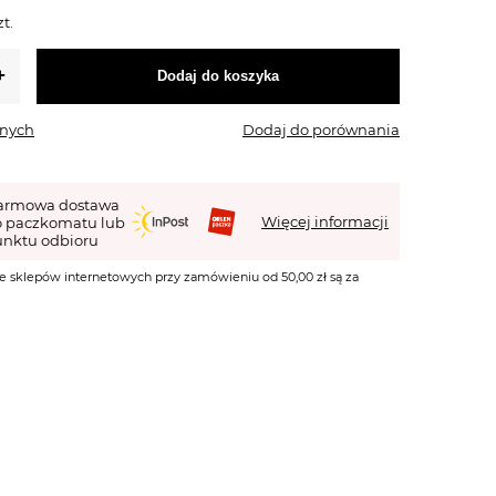
zt.
Dodaj do koszyka
onych
Dodaj do porównania
armowa dostawa
Więcej informacji
o paczkomatu lub
nktu odbioru
e sklepów internetowych przy zamówieniu od 50,00 zł są za