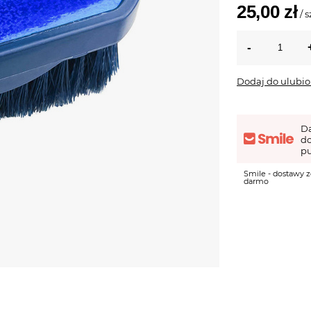
25,00 zł
/
s
Dodaj do ulubi
D
d
pu
Smile - dostawy z
darmo