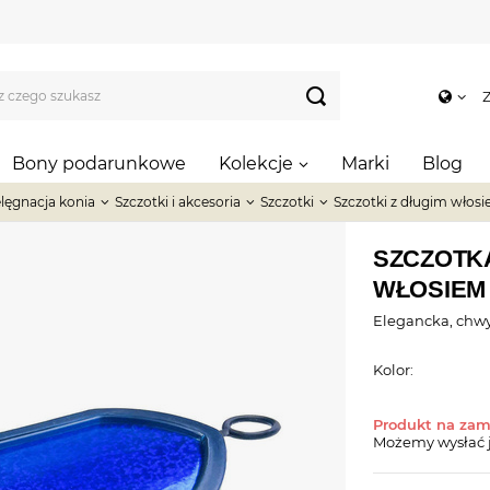
Z
Bony podarunkowe
Kolekcje
Marki
Blog
elęgnacja konia
Szczotki i akcesoria
Szczotki
Szczotki z długim włos
SZCZOTKA
WŁOSIEM
Elegancka, chwyt
Kolor:
Produkt na za
Możemy wysłać 