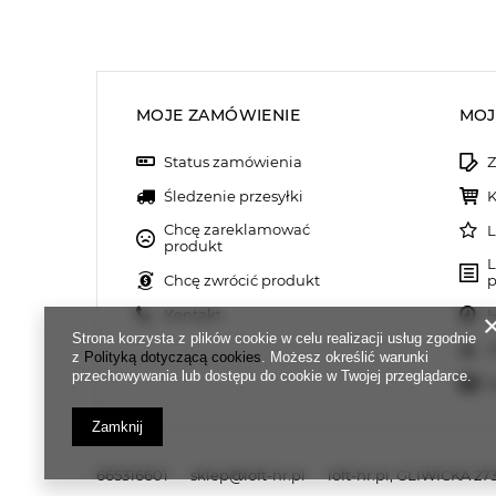
MOJE ZAMÓWIENIE
MOJ
Status zamówienia
Z
Śledzenie przesyłki
K
Chcę zareklamować
L
produkt
L
Chcę zwrócić produkt
p
Kontakt
H
Strona korzysta z plików cookie w celu realizacji usług zgodnie
M
z
Polityką dotyczącą cookies
. Możesz określić warunki
przechowywania lub dostępu do cookie w Twojej przeglądarce.
N
Zamknij
665316601
sklep@loft-hr.pl
loft-hr.pl
,
GLIWICKA 273