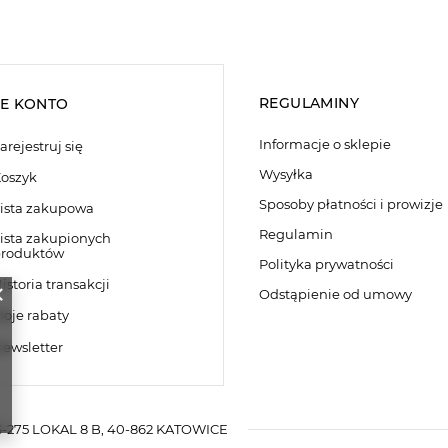
REGULAMINY
E KONTO
Informacje o sklepie
arejestruj się
Wysyłka
oszyk
Sposoby płatności i prowizje
ista zakupowa
Regulamin
ista zakupionych
roduktów
Polityka prywatności
istoria transakcji
Odstąpienie od umowy
oje rabaty
ewsletter
-275 LOKAL 8 B
,
40-862
KATOWICE