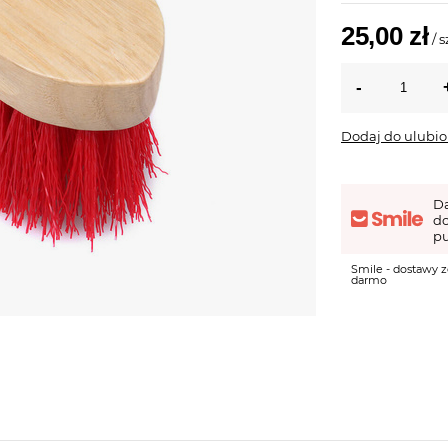
25,00 zł
/
s
Dodaj do ulubi
D
d
pu
Smile - dostawy z
darmo