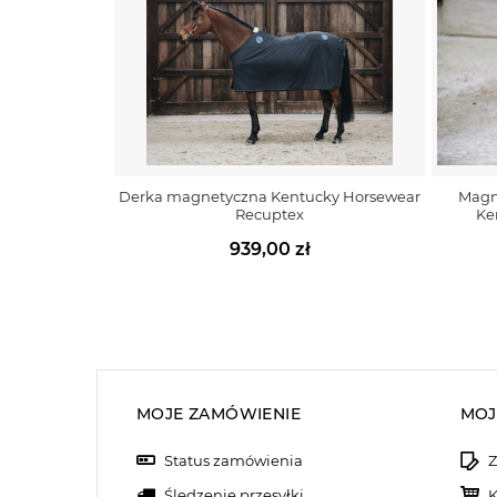
Derka magnetyczna Kentucky Horsewear
Magn
Recuptex
Ke
939,00 zł
MOJE ZAMÓWIENIE
MOJ
Status zamówienia
Z
Śledzenie przesyłki
K