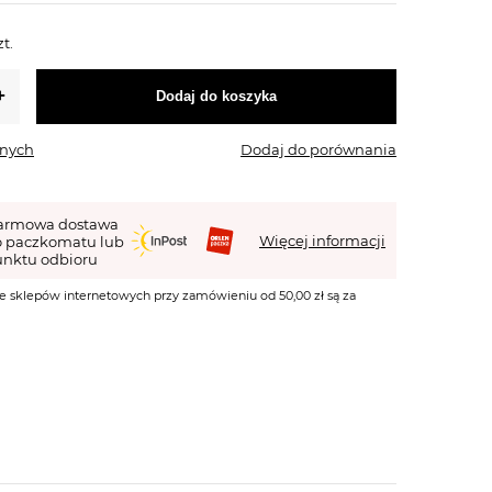
zt.
Dodaj do koszyka
onych
Dodaj do porównania
armowa dostawa
Więcej informacji
o paczkomatu lub
nktu odbioru
e sklepów internetowych przy zamówieniu od 50,00 zł są za