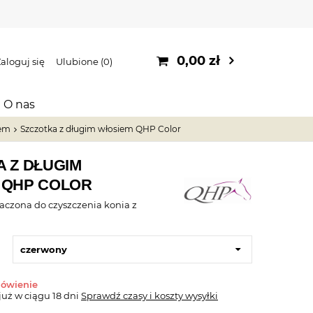
0,00 zł
aloguj się
Ulubione
0
O nas
iem
Szczotka z długim włosiem QHP Color
 Z DŁUGIM
 QHP COLOR
aczona do czyszczenia konia z
czerwony
mówienie
już
w ciągu 18 dni
Sprawdź czasy i koszty wysyłki