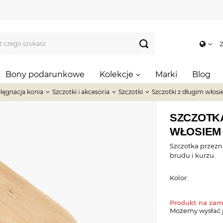
Z
Bony podarunkowe
Kolekcje
Marki
Blog
elęgnacja konia
Szczotki i akcesoria
Szczotki
Szczotki z długim włos
SZCZOTKA
WŁOSIEM
Szczotka przezn
brudu i kurzu.
Kolor:
Produkt na za
Możemy wysłać 