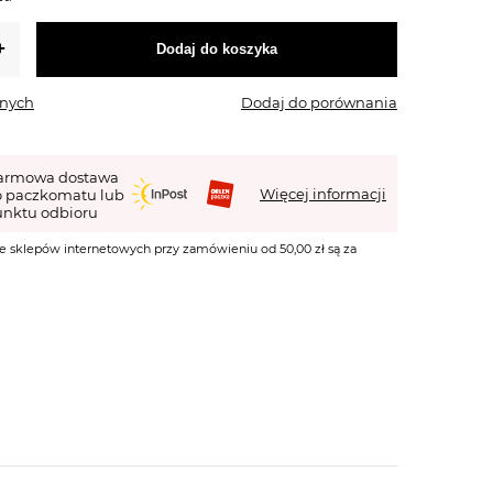
Dodaj do koszyka
onych
Dodaj do porównania
armowa dostawa
Więcej informacji
o paczkomatu lub
nktu odbioru
e sklepów internetowych przy zamówieniu od 50,00 zł są za