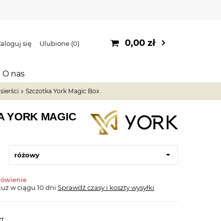
0,00 zł
aloguj się
Ulubione
0
O nas
sierści
Szczotka York Magic Box
A YORK MAGIC
różowy
mówienie
już
w ciągu 10 dni
Sprawdź czasy i koszty wysyłki
zt.