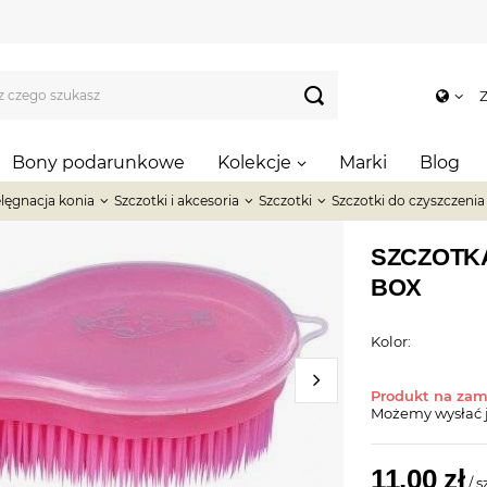
Z
Bony podarunkowe
Kolekcje
Marki
Blog
elęgnacja konia
Szczotki i akcesoria
Szczotki
Szczotki do czyszczenia 
SZCZOTK
BOX
Kolor:
Produkt na za
Możemy wysłać 
11,00 zł
/
s