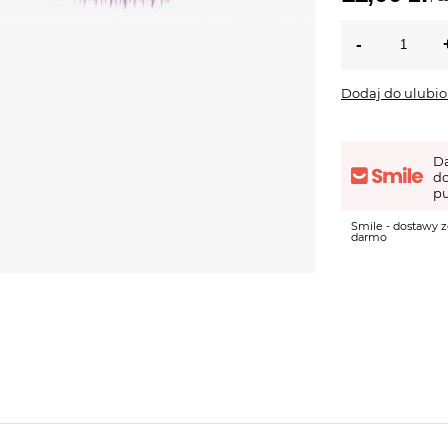
Dodaj do ulubi
D
d
pu
Smile - dostawy z
darmo