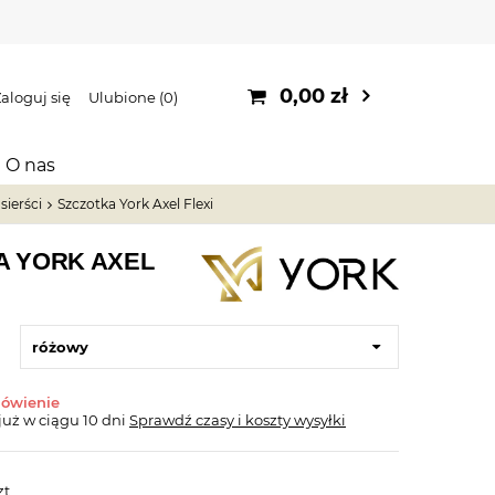
0,00 zł
aloguj się
Ulubione
0
O nas
sierści
Szczotka York Axel Flexi
A YORK AXEL
różowy
mówienie
już
w ciągu 10 dni
Sprawdź czasy i koszty wysyłki
zt.