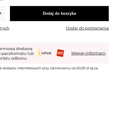
Dodaj do koszyka
onych
Dodaj do porównania
armowa dostawa
Więcej informacji
o paczkomatu lub
nktu odbioru
e sklepów internetowych przy zamówieniu od 50,00 zł są za