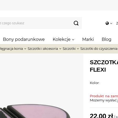
Z
Bony podarunkowe
Kolekcje
Marki
Blog
elęgnacja konia
Szczotki i akcesoria
Szczotki
Szczotki do czyszczenia 
SZCZOTK
FLEXI
Kolor:
Produkt na za
Możemy wysłać 
22,00 zł
/
s