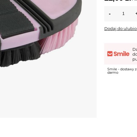
Dodaj do ulubi
D
d
pu
Smile - dostawy z
darmo