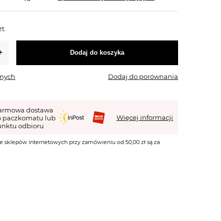
zt.
Dodaj do koszyka
onych
Dodaj do porównania
armowa dostawa
Więcej informacji
o paczkomatu lub
nktu odbioru
e sklepów internetowych przy zamówieniu od 50,00 zł są za