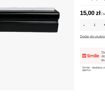
15,00 zł
/
s
Dodaj do ulubi
D
d
pu
Smile - dostawy z
darmo