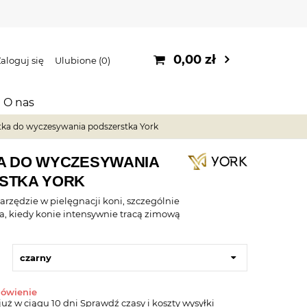
0,00 zł
aloguj się
Ulubione
0
O nas
tka do wyczesywania podszerstka York
A DO WYCZESYWANIA
STKA YORK
arzędzie w pielęgnacji koni, szczególnie
ia, kiedy konie intensywnie tracą zimową
czarny
mówienie
już
w ciągu 10 dni
Sprawdź czasy i koszty wysyłki