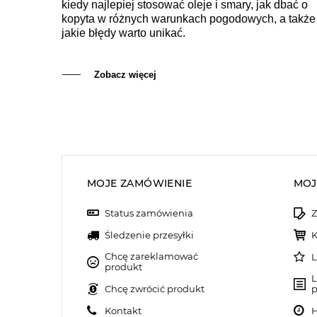
kiedy najlepiej stosować oleje i smary, jak dbać o
kopyta w różnych warunkach pogodowych, a także
jakie błędy warto unikać.
Zobacz więcej
MOJE ZAMÓWIENIE
MOJ
Status zamówienia
Z
Śledzenie przesyłki
K
Chcę zareklamować
L
produkt
L
Chcę zwrócić produkt
p
Kontakt
H