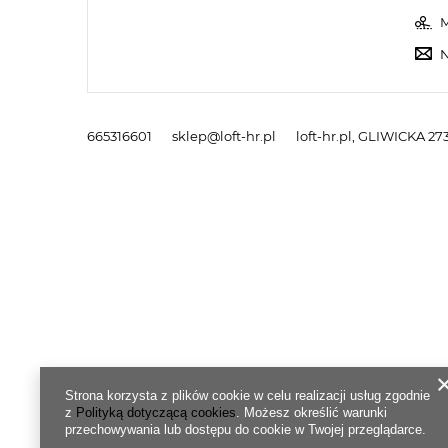
M
N
665316601
sklep@loft-hr.pl
loft-hr.pl
,
GLIWICKA 273
Strona korzysta z plików cookie w celu realizacji usług zgodnie
z
Polityką dotyczącą cookies
. Możesz określić warunki
przechowywania lub dostępu do cookie w Twojej przeglądarce.