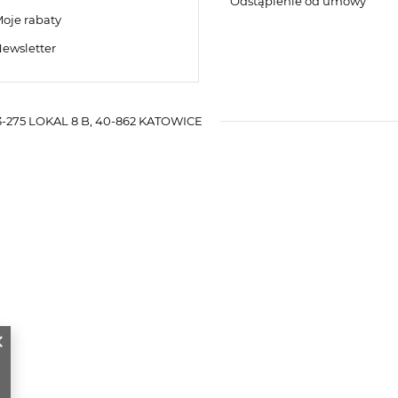
Odstąpienie od umowy
oje rabaty
ewsletter
-275 LOKAL 8 B
,
40-862
KATOWICE