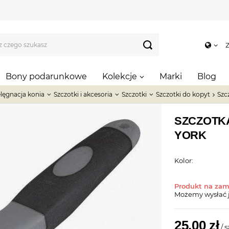
Z
Bony podarunkowe
Kolekcje
Marki
Blog
elęgnacja konia
Szczotki i akcesoria
Szczotki
Szczotki do kopyt
Szc
SZCZOTK
YORK
Kolor:
Produkt na za
Możemy wysłać 
25,00 zł
/
s