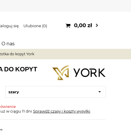
0,00 zł
aloguj się
Ulubione
0
O nas
zotka do kopyt York
A DO KOPYT
szary
mówienie
już
w ciągu 11 dni
Sprawdź czasy i koszty wysyłki
zt.