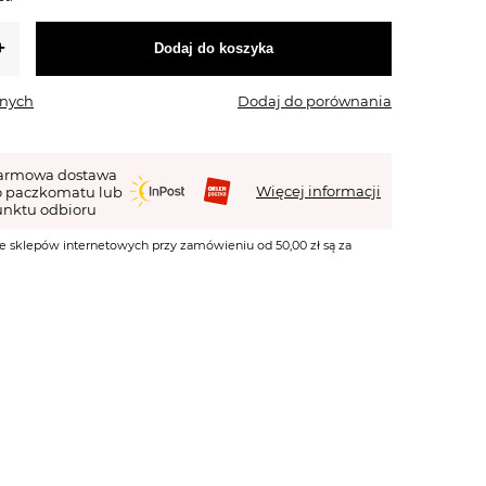
Dodaj do koszyka
onych
Dodaj do porównania
armowa dostawa
Więcej informacji
o paczkomatu lub
nktu odbioru
e sklepów internetowych przy zamówieniu od 50,00 zł są za