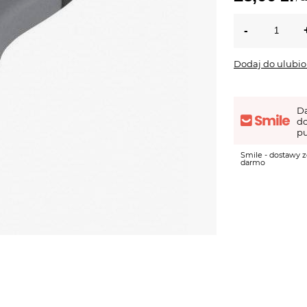
Dodaj do ulubi
D
d
pu
Smile - dostawy z
darmo