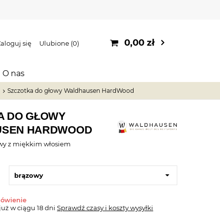
0,00 zł
aloguj się
Ulubione
0
O nas
a
Szczotka do głowy Waldhausen HardWood
A DO GŁOWY
USEN HARDWOOD
owy z miękkim włosiem
brązowy
mówienie
już
w ciągu 18 dni
Sprawdź czasy i koszty wysyłki