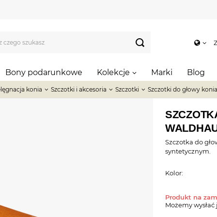
Z
Bony podarunkowe
Kolekcje
Marki
Blog
elęgnacja konia
Szczotki i akcesoria
Szczotki
Szczotki do głowy koni
SZCZOTK
WALDHA
Szczotka do gł
syntetycznym.
Kolor:
Produkt na za
Możemy wysłać 