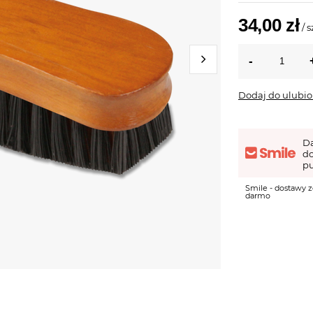
34,00 zł
/
s
Dodaj do ulubi
D
d
pu
Smile - dostawy z
darmo