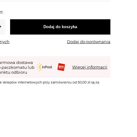
zt.
Dodaj do koszyka
onych
Dodaj do porównania
armowa dostawa
Więcej informacji
o paczkomatu lub
nktu odbioru
e sklepów internetowych przy zamówieniu od 50,00 zł są za