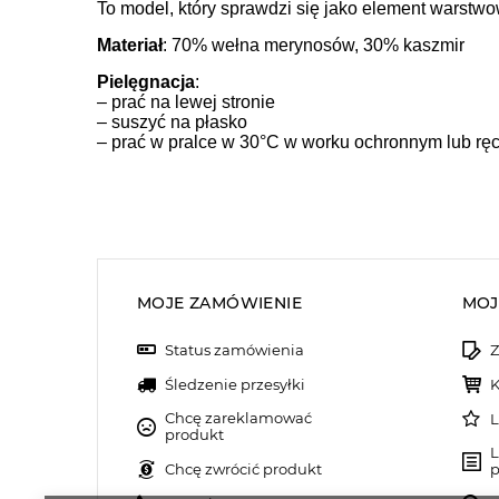
To model, który sprawdzi się jako element warstwo
Materiał
: 70% wełna merynosów, 30% kaszmir
Pielęgnacja
:
– prać na lewej stronie
– suszyć na płasko
– prać w pralce w 30°C w worku ochronnym lub rę
MOJE ZAMÓWIENIE
MOJ
Status zamówienia
Z
Śledzenie przesyłki
K
Chcę zareklamować
L
produkt
L
Chcę zwrócić produkt
p