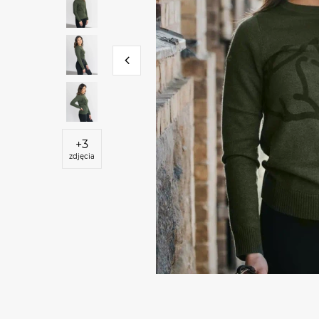
+
3
zdjęcia