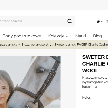
Z
Bony podarunkowe
Kolekcje
Marki
Blog
zież damska
Bluzy, polary, swetry
Sweter damski FAGER Charlie Cash
SWETER 
CHARLIE 
WOOL
Klasyczny swete
wysokogatunkow
kaszmiru.
Kolor: