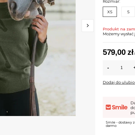
Rozmiar:
XS
S
Produkt na za
Możemy wysłać 
579,00 zł
Dodaj do ulubi
D
d
pu
Smile - dostawy z
darmo