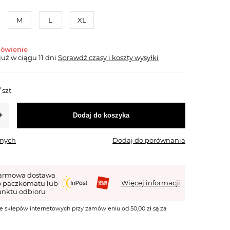
M
L
XL
mówienie
już
w ciągu 11 dni
Sprawdź czasy i koszty wysyłki
/
szt.
Dodaj do koszyka
onych
Dodaj do porównania
armowa dostawa
Więcej informacji
o paczkomatu lub
nktu odbioru
e sklepów internetowych przy zamówieniu od 50,00 zł są za