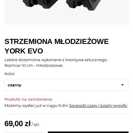
STRZEMIONA MŁODZIEŻOWE
YORK EVO
Lekkie strzemiona wykonane z tworzywa sztucznego.
Rozmiar 10 cm - młodzieżowe.
Kolor:
czarny
Produkt na zamówienie
Możemy wysłać już
w ciągu 9 dni
Sprawdź czasy i koszty wysyłki
69,00 zł
/
szt.