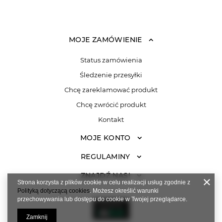
MOJE ZAMÓWIENIE
Status zamówienia
Śledzenie przesyłki
Chcę zareklamować produkt
Chcę zwrócić produkt
Kontakt
MOJE KONTO
REGULAMINY
ZNAJDŹ NAS!
Strona korzysta z plików cookie w celu realizacji usług zgodnie z
Polityką dotyczącą cookies
. Możesz określić warunki
przechowywania lub dostępu do cookie w Twojej przeglądarce.
Zamknij