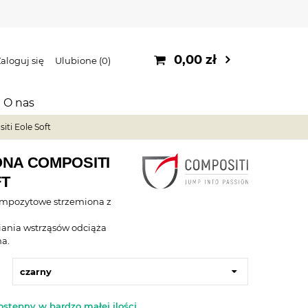
0,00 zł
aloguj się
Ulubione
0
O nas
ti Eole Soft
NA COMPOSITI
FT
mpozytowe strzemiona z
ania wstrząsów odciąża
na.
czarny
ostępny w bardzo małej ilości