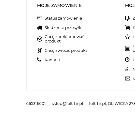
MOJE ZAMÓWIENIE
MOJ
Status zamówienia
Z
Śledzenie przesyłki
K
Chcę zareklamować
L
produkt
L
Chcę zwrócić produkt
p
Kontakt
H
M
N
665316601
sklep@loft-hr.pl
loft-hr.pl
,
GLIWICKA 273