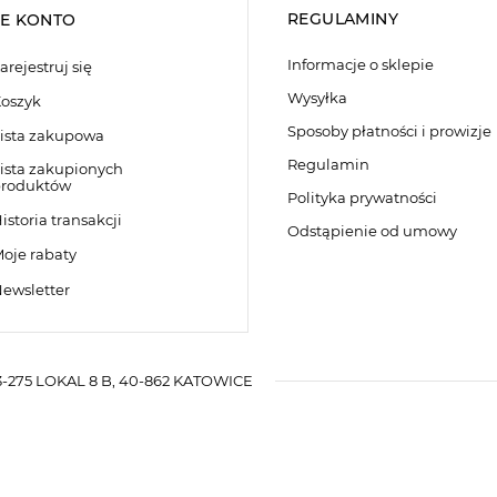
REGULAMINY
E KONTO
Informacje o sklepie
arejestruj się
Wysyłka
oszyk
Sposoby płatności i prowizje
ista zakupowa
Regulamin
ista zakupionych
roduktów
Polityka prywatności
istoria transakcji
Odstąpienie od umowy
oje rabaty
ewsletter
-275 LOKAL 8 B
,
40-862
KATOWICE