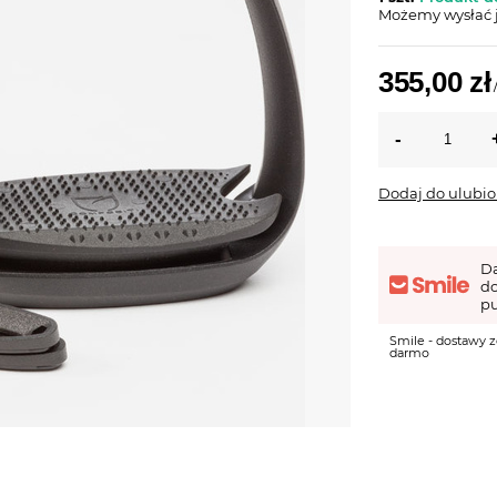
Możemy wysłać 
355,00 zł
Dodaj do ulubi
D
d
pu
Smile - dostawy z
darmo