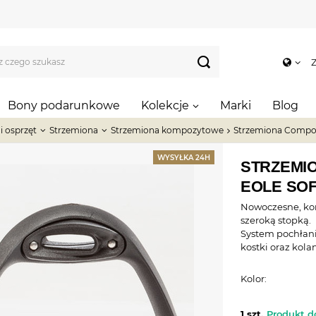
Z
Bony podarunkowe
Kolekcje
Marki
Blog
 i osprzęt
Strzemiona
Strzemiona kompozytowe
Strzemiona Composi
WYSYŁKA 24H
STRZEMIO
EOLE SO
Nowoczesne, ko
szeroką stopką.
System pochłani
kostki oraz kola
Kolor:
1 szt.
Produkt d