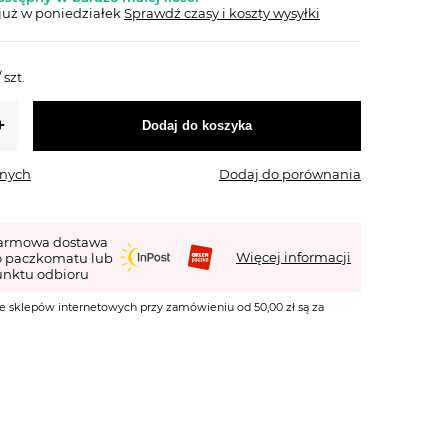
już
w poniedziałek
Sprawdź czasy i koszty wysyłki
/
szt.
Dodaj do koszyka
onych
Dodaj do porównania
armowa dostawa
Więcej informacji
o paczkomatu lub
nktu odbioru
e sklepów internetowych przy zamówieniu od 50,00 zł są za