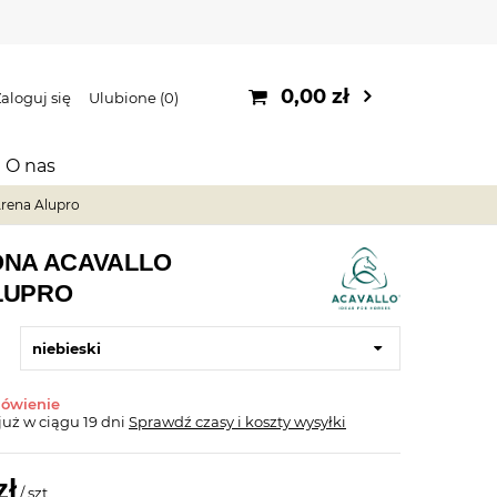
0,00 zł
aloguj się
Ulubione
0
O nas
Arena Alupro
ONA ACAVALLO
LUPRO
niebieski
mówienie
już
w ciągu 19 dni
Sprawdź czasy i koszty wysyłki
zł
/
szt.