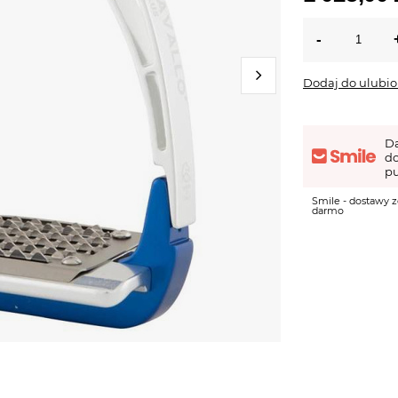
Dodaj do ulubi
D
d
pu
Smile - dostawy z
darmo