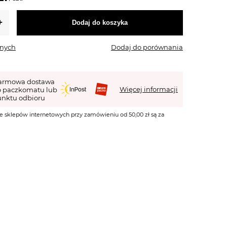
Dodaj do koszyka
onych
Dodaj do porównania
armowa dostawa
Więcej informacji
o paczkomatu lub
nktu odbioru
e sklepów internetowych przy zamówieniu od 50,00 zł są za