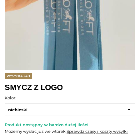
WYSYŁKA 24H
SMYCZ Z LOGO
Kolor:
niebieski
Produkt dostępny w bardzo dużej ilości
Możemy wysłać już
we wtorek
Sprawdź czasy i koszty wysyłki