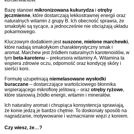
Bazę stanowi
mikronizowana kukurydza
i
otręby
jęczmienne
, które dostarczają lekkostrawnej energii oraz
naturalnych witamin z grupy B. Ich obecność sprawia, że
smakołyki są sycące, a jednocześnie nie obciążają układu
pokarmowego.
Kluczowym dodatkiem jest
suszone, mielone marchewki
,
które nadają smakołykom charakterystyczny smak i
aromat. Marchew jest źródłem naturalnych karotenoidów, w
tym
beta-karotenu
– prekursora witaminy A. Witamina ta
wspiera zdrowie oczu, odporność oraz kondycję skóry i
sierści koni.
Formułę uzupełniają
niemelasowane wysłodki
buraczane
– dostarczające wartościowego błonnika
wspierającego mikroflorę jelitową – oraz
otręby ryżowe
,
które stanowią źródło energii, witamin i minerałów.
Ich naturalny aromat i chrupiąca konsystencja sprawiają,
że konie jedzą je bardzo chętnie. To doskonały sposób na
nagradzanie, motywowanie i wzmacnianie więzi z koniem.
Czy wiesz, że…?