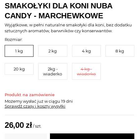
SMAKOŁYKI DLA KONI NUBA
CANDY - MARCHEWKOWE
Wyjątkowe, w pełni naturalne smakołyki dla koni, bez dodatku
sztucznych aromatów, barwników czy konserwantów.
Rozmiar:
1 kg
2 kg
4 kg
8 kg
20 kg
2kg -
4 kg -
wiaderko
wiaderko
Produkt na zamówienie
Możemy wysłać już
w ciągu 19 dni
Sprawdź czasy i koszty wysyłki
26,00 zł
/
szt.