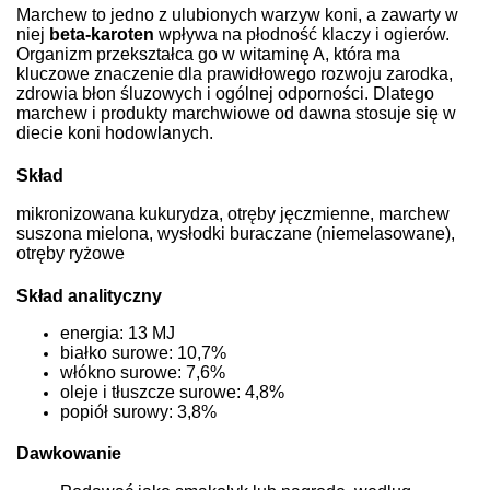
Marchew to jedno z ulubionych warzyw koni, a zawarty w
niej
beta-karoten
wpływa na płodność klaczy i ogierów.
Organizm przekształca go w witaminę A, która ma
kluczowe znaczenie dla prawidłowego rozwoju zarodka,
zdrowia błon śluzowych i ogólnej odporności. Dlatego
marchew i produkty marchwiowe od dawna stosuje się w
diecie koni hodowlanych.
Skład
mikronizowana kukurydza, otręby jęczmienne, marchew
suszona mielona, wysłodki buraczane (niemelasowane),
otręby ryżowe
Skład analityczny
energia: 13 MJ
białko surowe: 10,7%
włókno surowe: 7,6%
oleje i tłuszcze surowe: 4,8%
popiół surowy: 3,8%
Dawkowanie