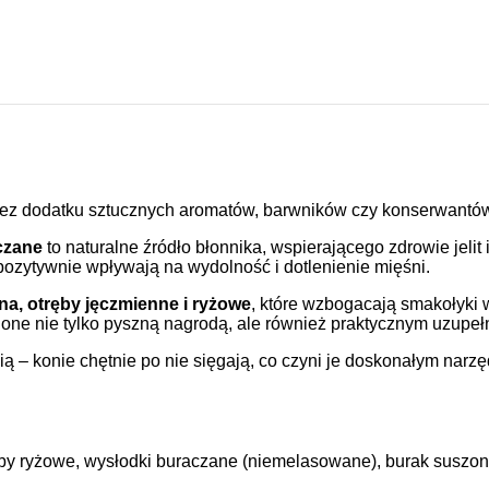
 bez dodatku sztucznych aromatów, barwników czy konserwantó
czane
to naturalne źródło błonnika, wspierającego zdrowie jeli
pozytywnie wpływają na wydolność i dotlenienie mięśni.
a, otręby jęczmienne i ryżowe
, które wzbogacają smakołyki 
one nie tylko pyszną nagrodą, ale również praktycznym uzupełni
ą – konie chętnie po nie sięgają, co czyni je doskonałym narz
ęby ryżowe, wysłodki buraczane (niemelasowane), burak suszo