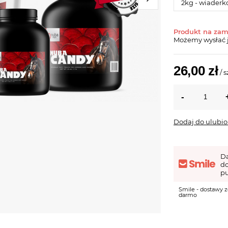
2kg - wiaderk
Produkt na za
Możemy wysłać 
26,00 zł
/
s
Dodaj do ulubi
D
d
pu
Smile - dostawy z
darmo