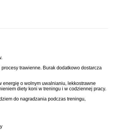
w.
t i procesy trawienne. Burak dodatkowo dostarcza
w energię o wolnym uwalnianiu, lekkostrawne
eniem diety koni w treningu i w codziennej pracy.
ędziem do nagradzania podczas treningu,
ny