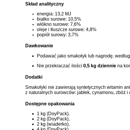
Skład analityczny
energia: 13,2 MJ
białko surowe: 10,5%
włókno surowe: 7,6%
oleje i tłuszcze surowe: 4,8%
popiół surowy: 3,7%
Dawkowanie
Podawać jako smakołyk lub nagrodę, według 
Nie przekraczać ilości
0,5 kg dziennie
na kon
Dodatki
Smakołyki nie zawierają syntetycznych witamin ani
z naturalnych surowców: jabłek, cynamonu, zbóż i 
Dostępne opakowania
1 kg (DoyPack),
2 kg (DoyPack),
2 kg (wiaderko),
4 kg (DoyPack),