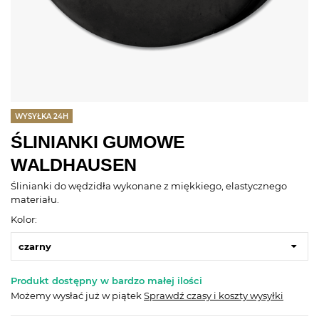
WYSYŁKA 24H
ŚLINIANKI GUMOWE
WALDHAUSEN
Ślinianki do wędzidła wykonane z miękkiego, elastycznego
materiału.
Kolor:
czarny
Produkt dostępny w bardzo małej ilości
Możemy wysłać już
w piątek
Sprawdź czasy i koszty wysyłki