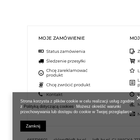
MOJE ZAMÓWIENIE
MOJ
Status zamówienia
Z
Śledzenie przesyłki
K
Chcę zareklamować
L
produkt
L
Chcę zwrócić produkt
p
Kontakt
H
Strona korzysta z plików cookie w celu realizacji usług zgodnie
M
z
Polityką dotyczącą cookies
. Możesz określić warunki
przechowywania lub dostępu do cookie w Twojej przeglądarce.
N
Zamknij
665316601
sklep@loft-hr.pl
loft-hr.pl
,
GLIWICKA 273