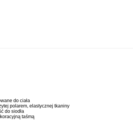
owane do ciała
tej polarem, elastycznej tkaniny
ć do siodła
ekoracyjną taśmą