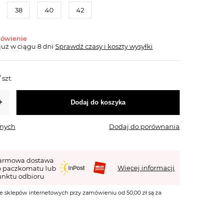
38
40
42
mówienie
już
w ciągu 8 dni
Sprawdź czasy i koszty wysyłki
/
szt.
Dodaj do koszyka
onych
Dodaj do porównania
armowa dostawa
Więcej informacji
o paczkomatu lub
nktu odbioru
e sklepów internetowych przy zamówieniu od 50,00 zł są za