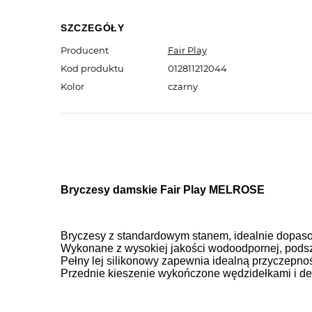
SZCZEGÓŁY
Producent
Fair Play
Kod produktu
012811212044
Kolor
czarny
Bryczesy damskie Fair Play
MELROSE
Bryczesy z standardowym stanem, idealnie dopas
Wykonane z wysokiej jakości wodoodpornej, podszy
Pełny lej silikonowy zapewnia idealną przyczepnoś
Przednie kieszenie wykończone wędzidełkami i d