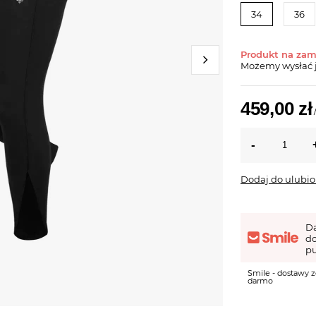
34
36
Produkt na za
Możemy wysłać 
459,00 zł
Dodaj do ulubi
D
d
pu
Smile - dostawy z
darmo