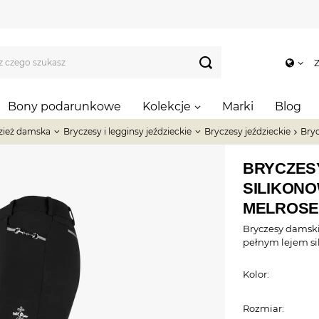
Z
Bony podarunkowe
Kolekcje
Marki
Blog
zież damska
Bryczesy i legginsy jeździeckie
Bryczesy jeździeckie
Bry
BRYCZES
SILIKONO
MELROSE
Bryczesy damsk
pełnym lejem s
Kolor:
Rozmiar: