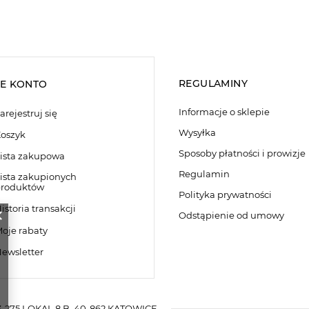
REGULAMINY
E KONTO
Informacje o sklepie
arejestruj się
Wysyłka
oszyk
Sposoby płatności i prowizje
ista zakupowa
Regulamin
ista zakupionych
roduktów
Polityka prywatności
istoria transakcji
Odstąpienie od umowy
oje rabaty
ewsletter
-275 LOKAL 8 B
,
40-862
KATOWICE