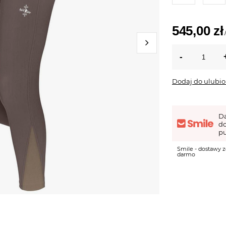
545,00 zł
Dodaj do ulubi
D
d
pu
Smile - dostawy z
darmo