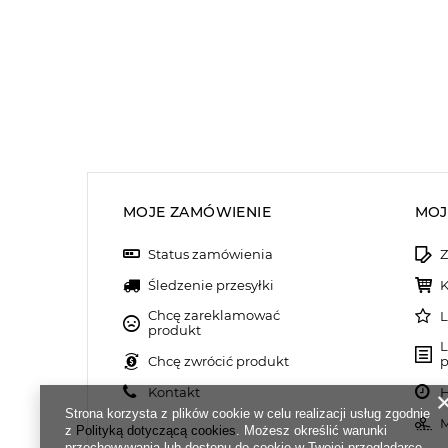
MOJE ZAMÓWIENIE
MOJ
Status zamówienia
Z
Śledzenie przesyłki
K
Chcę zareklamować
L
produkt
L
Chcę zwrócić produkt
p
Kontakt
H
Strona korzysta z plików cookie w celu realizacji usług zgodnie
M
z
Polityką dotyczącą cookies
. Możesz określić warunki
przechowywania lub dostępu do cookie w Twojej przeglądarce.