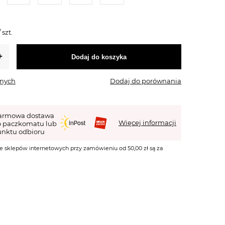
/
szt.
Dodaj do koszyka
onych
Dodaj do porównania
armowa dostawa
Więcej informacji
o paczkomatu lub
nktu odbioru
e sklepów internetowych przy zamówieniu od 50,00 zł są za