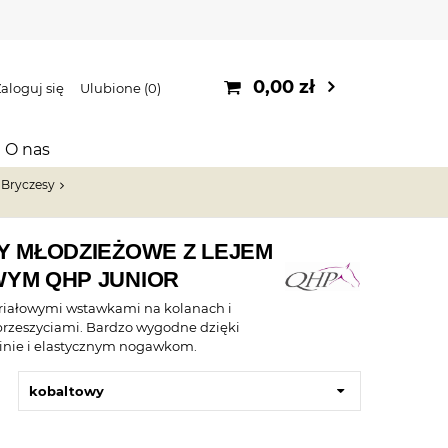
0,00 zł
aloguj się
Ulubione
0
O nas
Bryczesy
Y MŁODZIEŻOWE Z LEJEM
YM QHP JUNIOR
riałowymi wstawkami na kolanach i
rzeszyciami. Bardzo wygodne dzięki
ninie i elastycznym nogawkom.
kobaltowy