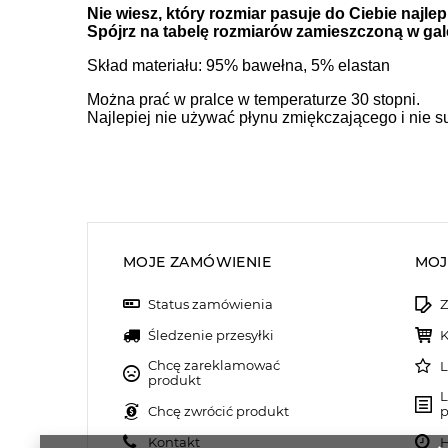
Nie wiesz, który rozmiar pasuje do Ciebie najlep
Spójrz na tabelę rozmiarów zamieszczoną w galer
Skład materiału: 95% bawełna, 5% elastan
Można prać w pralce w temperaturze 30 stopni.
Najlepiej nie używać płynu zmiękczającego i nie 
MOJE ZAMÓWIENIE
MOJ
Status zamówienia
Z
Śledzenie przesyłki
K
Chcę zareklamować
L
produkt
L
Chcę zwrócić produkt
p
Kontakt
H