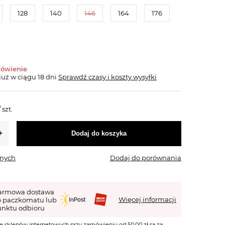
128
140
146
164
176
mówienie
już
w ciągu 18 dni
Sprawdź czasy i koszty wysyłki
/
szt.
Dodaj do koszyka
onych
Dodaj do porównania
armowa dostawa
Więcej informacji
o paczkomatu lub
nktu odbioru
e sklepów internetowych przy zamówieniu od 50,00 zł są za