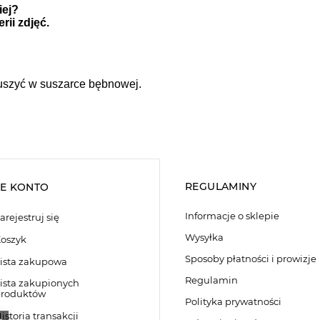
iej?
ii zdjęć.
suszyć w suszarce bębnowej.
REGULAMINY
E KONTO
Informacje o sklepie
arejestruj się
Wysyłka
oszyk
Sposoby płatności i prowizje
ista zakupowa
Regulamin
ista zakupionych
roduktów
Polityka prywatności
istoria transakcji