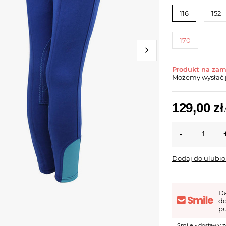
116
152
170
Produkt na za
Możemy wysłać 
129,00 zł
Dodaj do ulubi
D
d
pu
Smile - dostawy z