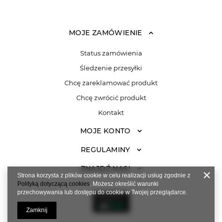
MOJE ZAMÓWIENIE
Status zamówienia
Śledzenie przesyłki
Chcę zareklamować produkt
Chcę zwrócić produkt
Kontakt
MOJE KONTO
REGULAMINY
ZNAJDŹ NAS!
Strona korzysta z plików cookie w celu realizacji usług zgodnie z
Polityką dotyczącą cookies
. Możesz określić warunki
przechowywania lub dostępu do cookie w Twojej przeglądarce.
Zamknij