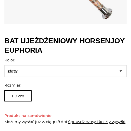
BAT UJEŻDŻENIOWY HORSENJOY
EUPHORIA
Kolor:
złoty
Rozmiar:
110 cm
Produkt na zamówienie
Możemy wysłać już
w ciągu 8 dni
Sprawdź czasy i koszty wysyłki