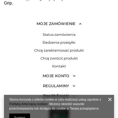
Grip.
MOJE ZAMÓWIENIE
Status zamówienia
Śledzenie przesyłki
Chcę zareklamować produkt
Chcę zwrócić produkt
Kontakt
MOJE KONTO
REGULAMINY
ZNAJDŹ NAS!
Strona korzysta z plików cookie w celu realizacji usług zgodnie z
Polityką dotyczącą cookies
. Możesz określić warunki
przechowywania lub dostępu do cookie w Twojej przeglądarce.