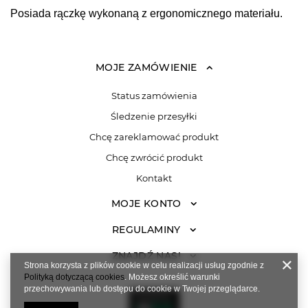
Posiada rączkę wykonaną z ergonomicznego materiału.
MOJE ZAMÓWIENIE
Status zamówienia
Śledzenie przesyłki
Chcę zareklamować produkt
Chcę zwrócić produkt
Kontakt
MOJE KONTO
REGULAMINY
ZNAJDŹ NAS!
Strona korzysta z plików cookie w celu realizacji usług zgodnie z
Polityką dotyczącą cookies
. Możesz określić warunki
przechowywania lub dostępu do cookie w Twojej przeglądarce.