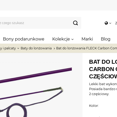
Z
Bony podarunkowe
Kolekcje
Marki
Blog
y i palcaty
Baty do lonżowania
Bat do lonżowania FLECK Carbon Comp
BAT DO 
CARBON 
CZĘŚCIOW
Lekki bat wykona
Posiada bardzo 
2 częściowy.
Kolor: