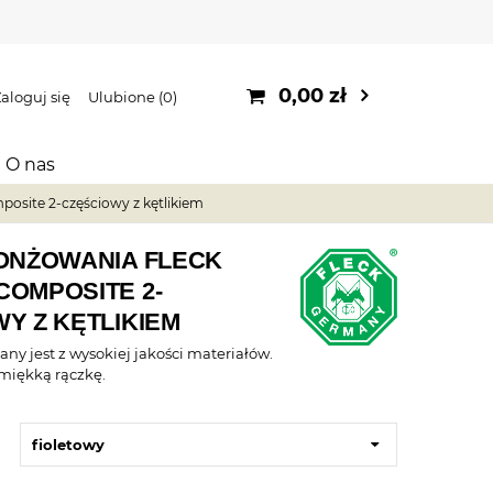
0,00 zł
aloguj się
Ulubione
0
O nas
osite 2-częściowy z kętlikiem
LONŻOWANIA FLECK
COMPOSITE 2-
Y Z KĘTLIKIEM
ny jest z wysokiej jakości materiałów.
miękką rączkę.
fioletowy