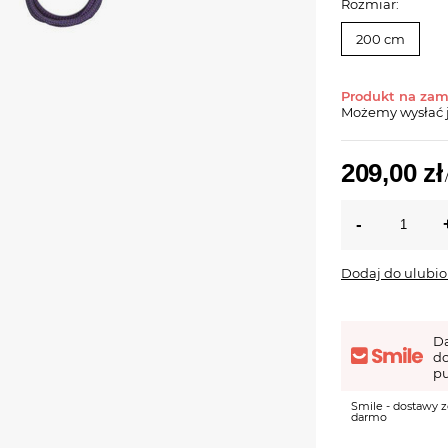
Rozmiar:
200 cm
Produkt na za
Możemy wysłać 
209,00 zł
Dodaj do ulubi
D
d
pu
Smile - dostawy z
darmo