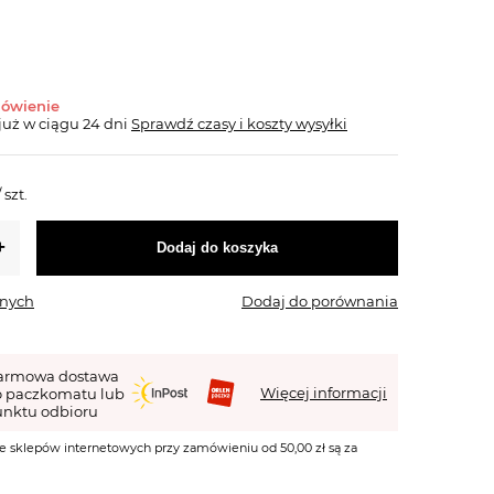
mówienie
już
w ciągu 24 dni
Sprawdź czasy i koszty wysyłki
/
szt.
Dodaj do koszyka
onych
Dodaj do porównania
armowa dostawa
Więcej informacji
o paczkomatu lub
nktu odbioru
e sklepów internetowych przy zamówieniu od 50,00 zł są za