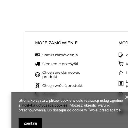
MOJE ZAMÓWIENIE
MOJ
Status zamówienia
Z
Śledzenie przesyłki
K
Chcę zareklamować
L
produkt
L
Chcę zwrócić produkt
p
Kontakt
H
Strona korzysta z plików cookie w celu realizacji usług zgodnie
M
z
Polityką dotyczącą cookies
. Możesz określić warunki
przechowywania lub dostępu do cookie w Twojej przeglądarce.
N
Zamknij