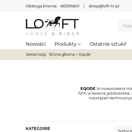
Obsługa klienta:
665316601
sklep@loft-hr.pl
Nowości
Produkty
Ostatnie sztuki!
Jesteś tutaj:
Strona główna
Eqode
EQODE
to nowoczesna mar
firm w świecie jeździectwa.
rozwiązań technicznyc
KATEGORIE
Sortuj 