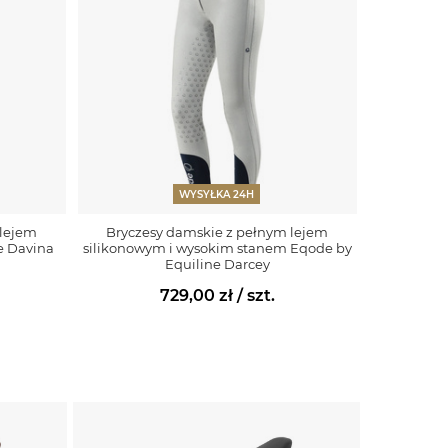
WYSYŁKA 24H
 lejem
Bryczesy damskie z pełnym lejem
e Davina
silikonowym i wysokim stanem Eqode by
Equiline Darcey
729,00 zł
/ szt.