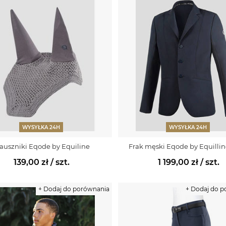
WYSYŁKA 24H
WYSYŁKA 24H
auszniki Eqode by Equiline
Frak męski Eqode by Equilli
139,00 zł
/ szt.
1 199,00 zł
/ szt.
+ Dodaj do porównania
+ Dodaj do 