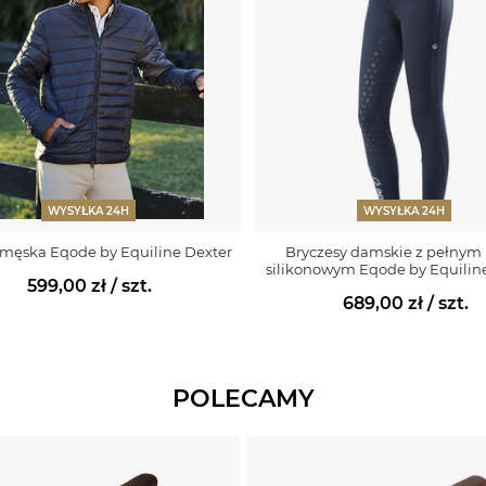
WYSYŁKA 24H
WYSYŁKA 24H
 męska Eqode by Equiline Dexter
Bryczesy damskie z pełnym
silikonowym Eqode by Equilin
599,00 zł
/ szt.
689,00 zł
/ szt.
POLECAMY