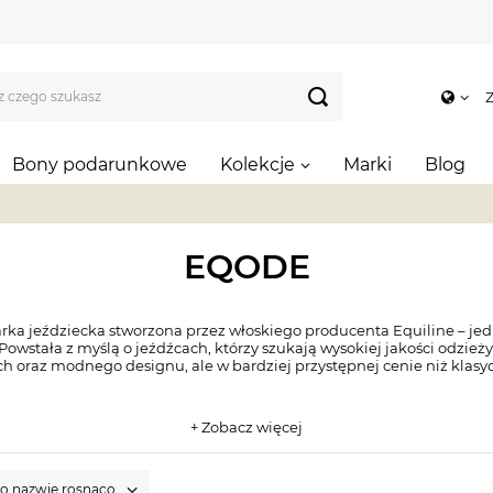
Z
Bony podarunkowe
Kolekcje
Marki
Blog
EQODE
ka jeździecka stworzona przez włoskiego producenta Equiline – jed
 Powstała z myślą o jeźdźcach, którzy szukają wysokiej jakości odzież
h oraz modnego designu, ale w bardziej przystępnej cenie niż klasyc
+ Zobacz więcej
po nazwie rosnąco