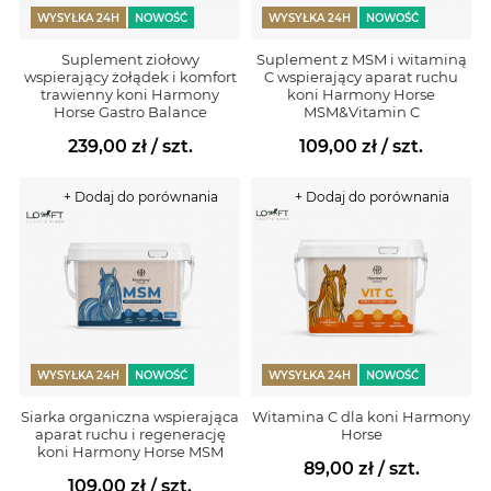
WYSYŁKA 24H
NOWOŚĆ
WYSYŁKA 24H
NOWOŚĆ
Suplement ziołowy
Suplement z MSM i witaminą
wspierający żołądek i komfort
C wspierający aparat ruchu
trawienny koni Harmony
koni Harmony Horse
Horse Gastro Balance
MSM&Vitamin C
239,00 zł
/ szt.
109,00 zł
/ szt.
+ Dodaj do porównania
+ Dodaj do porównania
WYSYŁKA 24H
NOWOŚĆ
WYSYŁKA 24H
NOWOŚĆ
Siarka organiczna wspierająca
Witamina C dla koni Harmony
aparat ruchu i regenerację
Horse
koni Harmony Horse MSM
89,00 zł
/ szt.
109,00 zł
/ szt.