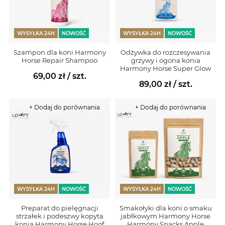
WYSYŁKA 24H
NOWOŚĆ
WYSYŁKA 24H
NOWOŚĆ
Szampon dla koni Harmony
Odżywka do rozczesywania
Horse Repair Shampoo
grzywy i ogona konia
Harmony Horse Super Glow
69,00 zł
/ szt.
89,00 zł
/ szt.
+ Dodaj do porównania
+ Dodaj do porównania
WYSYŁKA 24H
NOWOŚĆ
WYSYŁKA 24H
NOWOŚĆ
Preparat do pielęgnacji
Smakołyki dla koni o smaku
strzałek i podeszwy kopyta
jabłkowym Harmony Horse
konia Harmony Horse Hoof
Harmony Snacks Apple