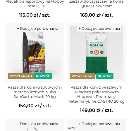
Plecak transportowy na Hobby
Zestaw do czyszczenia konia
Horse QHP
QHP Lucky Start
115,00 zł
/ szt.
169,00 zł
/ szt.
+ Dodaj do porównania
+ Dodaj do porównania
WYSYŁKA 24H
NOWOŚĆ
WYSYŁKA 24H
NOWOŚĆ
Pasza dla koni wrzodowych i
Pasza dla koni z wrażliwym
metabolicznych Nuba
układem pokarmowym
SunGastro Musli 20 kg
Hippovet Pharmacy
VeterinaryLine GASTRO 20 kg
154,00 zł
/ szt.
149,00 zł
/ szt.
+ Dodaj do porównania
+ Dodaj do porównania