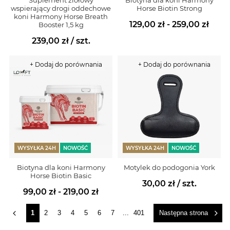
Suplement ziołowy
Biotyna dla koni Harmony
wspierający drogi oddechowe
Horse Biotin Strong
koni Harmony Horse Breath
129,00 zł - 259,00 zł
Booster 1,5 kg
239,00 zł
/ szt.
+ Dodaj do porównania
+ Dodaj do porównania
WYSYŁKA 24H
NOWOŚĆ
WYSYŁKA 24H
NOWOŚĆ
Biotyna dla koni Harmony
Motylek do podogonia York
Horse Biotin Basic
30,00 zł
/ szt.
99,00 zł - 219,00 zł
1
2
3
4
5
6
7
...
401
Następna strona