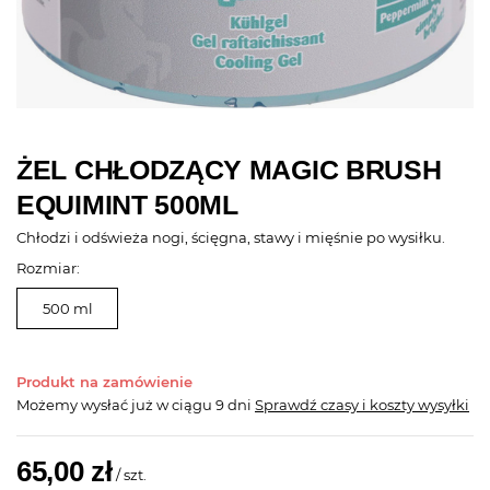
ŻEL CHŁODZĄCY MAGIC BRUSH
EQUIMINT 500ML
Chłodzi i odświeża nogi, ścięgna, stawy i mięśnie po wysiłku.
Rozmiar:
500 ml
Produkt na zamówienie
Możemy wysłać już
w ciągu 9 dni
Sprawdź czasy i koszty wysyłki
65,00 zł
/
szt.