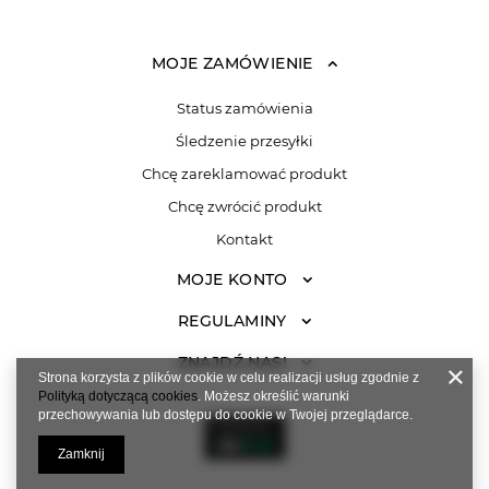
MOJE ZAMÓWIENIE
Status zamówienia
Śledzenie przesyłki
Chcę zareklamować produkt
Chcę zwrócić produkt
Kontakt
MOJE KONTO
REGULAMINY
ZNAJDŹ NAS!
Strona korzysta z plików cookie w celu realizacji usług zgodnie z
Polityką dotyczącą cookies
. Możesz określić warunki
przechowywania lub dostępu do cookie w Twojej przeglądarce.
Zamknij