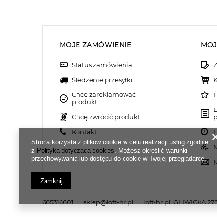
MOJE ZAMÓWIENIE
MOJ
Status zamówienia
Z
Śledzenie przesyłki
K
Chcę zareklamować
L
produkt
L
Chcę zwrócić produkt
p
Kontakt
H
Strona korzysta z plików cookie w celu realizacji usług zgodnie
M
z
Polityką dotyczącą cookies
. Możesz określić warunki
przechowywania lub dostępu do cookie w Twojej przeglądarce.
N
Zamknij
665316601
sklep@loft-hr.pl
loft-hr.pl
,
GLIWICKA 273