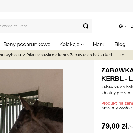
Z
Bony podarunkowe
Kolekcje
Marki
Blog
ni i wybiegu
Piłki i zabawki dla koni
Zabawka do boksu Kerbl - Lama
ZABAWKA
KERBL - 
Zabawka do boks
Idealny prezent
Produkt na za
Możemy wysłać 
79,00 zł
/
s