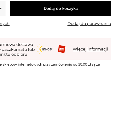
Dodaj do koszyka
onych
Dodaj do porównania
armowa dostawa
Więcej informacji
o paczkomatu lub
nktu odbioru
e sklepów internetowych przy zamówieniu od 50,00 zł są za