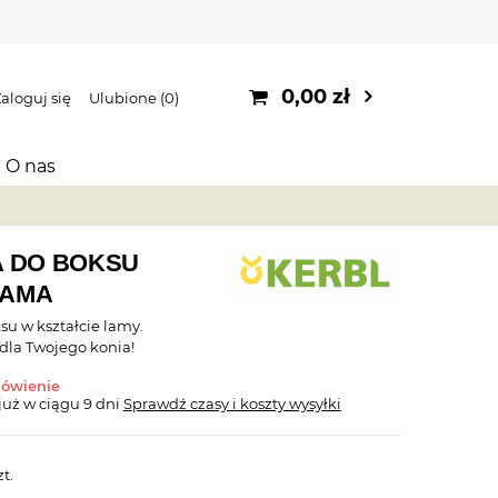
0,00 zł
aloguj się
Ulubione
0
O nas
 DO BOKSU
LAMA
u w kształcie lamy.
 dla Twojego konia!
mówienie
już
w ciągu 9 dni
Sprawdź czasy i koszty wysyłki
zt.