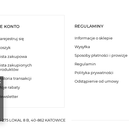
REGULAMINY
E KONTO
Informacje o sklepie
arejestruj się
Wysyłka
oszyk
Sposoby płatności i prowizje
ista zakupowa
Regulamin
ista zakupionych
roduktów
Polityka prywatności
istoria transakcji
Odstąpienie od umowy
oje rabaty
ewsletter
-275 LOKAL 8 B
,
40-862
KATOWICE