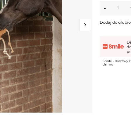
Dodaj do ulubi
D
d
pu
Smile - dostawy z
darmo