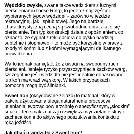
Wędzidło zwykłe,
zwane także wędzidłem z luźnymi
pierścieniami (Loose Ring), to jeden z najczęściej
wybieranych typów wędzideł – zarówno w jeździe
rekreacyjnej, jak i splub towej. Jego najbardziej
charakterystyczną cechą są swobodnie obracające się
pierścienie. Ten typ konstrukcji działa z opóźnieniem, co
oznacza, że sygnał z ręki dociera do pyska bardziej
subtelnie i stopniowo – to może być korzystne w pracy z
młodymi końmi lub z końmi wymagającymi delikatnego
prowadzenia.
Warto jednak pamiętać, że z uwagi na swobodny ruch
pierścieni, istnieje ryzyko przyszczypnięcia kącików warg,
szczególnie jeśli wędzidło nie jest idealnie dopasowane
lub koń ma wrażliwą skórę. W takich przypadkach
pomocne mogą być ślinianki.
Sweet Iron
(oksydowane żelazo) to materiał, który w
trakcie użytkowania ulega naturalnemu procesowi
utleniania, tworząc powierzchnię o specyficznym, „słodkim”
smaku. Ten smak znacząco zwiększa wydzielanie śliny i
zachęca konie do aktywnego poszukiwania kontaktu z
ręką jeźdźca.
Jak dbać o wędzidło z Sweet Iron?