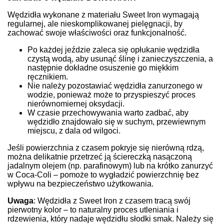
Wędzidła wykonane z materiału Sweet Iron wymagają
regularnej, ale nieskomplikowanej pielęgnacji, by
zachować swoje właściwości oraz funkcjonalność.
Po każdej jeździe zaleca się opłukanie wędzidła
czystą wodą, aby usunąć ślinę i zanieczyszczenia, a
następnie dokładne osuszenie go miękkim
ręcznikiem.
Nie należy pozostawiać wędzidła zanurzonego w
wodzie, ponieważ może to przyspieszyć proces
nierównomiernej oksydacji.
W czasie przechowywania warto zadbać, aby
wędzidło znajdowało się w suchym, przewiewnym
miejscu, z dala od wilgoci.
Jeśli powierzchnia z czasem pokryje się nierówną rdzą,
można delikatnie przetrzeć ją ściereczką nasączoną
jadalnym olejem (np. parafinowym) lub na krótko zanurzyć
w Coca-Coli – pomoże to wygładzić powierzchnię bez
wpływu na bezpieczeństwo użytkowania.
Uwaga
: Wędzidła z Sweet Iron z czasem tracą swój
pierwotny kolor – to naturalny proces utleniania i
rdzewienia, który nadaje wędzidłu słodki smak. Należy się