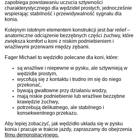
zapobiega powstawaniu uczucia sztywności
charakterystycznego dla wędzideł prostych, jednocześnie
wspierając stabilność i przewidywalność sygnału dla
konia.
Kolejnym istotnym elementem konstrukcji jest
bar relief
–
anatomiczne odciążenie bezzębnych części żuchwy, które
zwiększa komfort u koni z niskim podniebieniem i
wrażliwymi przerwami między zębami.
Fager Michael to wędzidło polecane dla koni, które:
są wrażliwe i niepewne w pysku, ale sztywnieją w
wędzidle prostym,
wycofują się z kontaktu i trudno im się do niego
przekonać,
bywają gwałtowne przy działaniu wodzy,
mają niskie podniebienie lub wrażliwe bezzębne
krawędzie żuchwy,
potrzebują delikatnego, ale stabilnego i
konsekwentnego przekazu.
Aby lepiej zobaczyć, jak wędzidło układa się w pysku
konia i pracuje w trakcie jazdy, zapraszamy do obejrzenia
filmu demonstracyjnego.